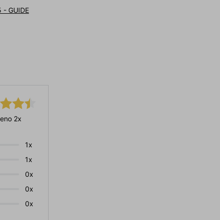
 - GUIDE
eno 2x
1x
1x
0x
0x
0x