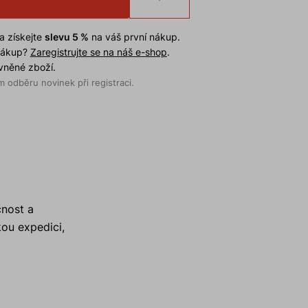
a získejte
slevu 5 %
na váš první nákup.
 nákup?
Zaregistrujte se na náš e-shop
.
evněné zboží.
 odběru novinek při registraci.
čnost a
kou expedici,