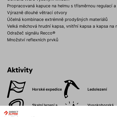
Propracovaná kapuce na helmu s třísměrnou regulací a
Výrazně dlouhé větrací otvory
Účelná kombinace extrémně prodyšných materiálů
Velká měchová hrudní kapsa, vnitřní kapsa a kapsa na 
Odražeč signálu Recco®
Množství reflexních prvků
Aktivity
Horské expedice
Ledolezení
Skalní lezení a
Vysokohorská
ferraty
turistika