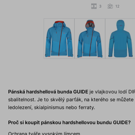
3
12
Pánská hardshellová bunda GUIDE
je vlajkovou lodí DI
sbalitelnost. Je to skvělý parťák, na kterého se můžete
ledolezení, skialpinismus nebo ferraty.
Proč si koupit pánskou hardshellovou bundu GUIDE?
Ochrana tváře vysokým límcem