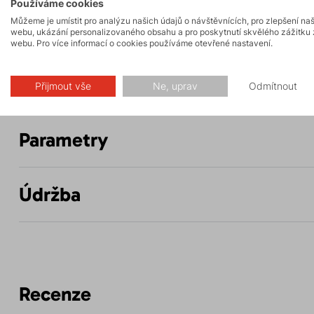
Používáme cookies
Můžeme je umístit pro analýzu našich údajů o návštěvnících, pro zlepšení na
webu, ukázání personalizovaného obsahu a pro poskytnutí skvělého zážitku 
webu. Pro více informací o cookies používáme otevřené nastavení.
Popis
Přijmout vše
Ne, uprav
Odmítnout
Parametry
Údržba
Recenze