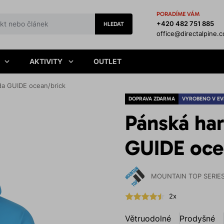
PORADÍME VÁM
+420 482 751 885
HLEDAT
office@directalpine.
AKTIVITY
OUTLET
da GUIDE ocean/brick
DOPRAVA ZDARMA
VYROBENO V EV
Pánská ha
GUIDE oce
MOUNTAIN TOP SERIE
2x
Větruodolné
Prodyšné