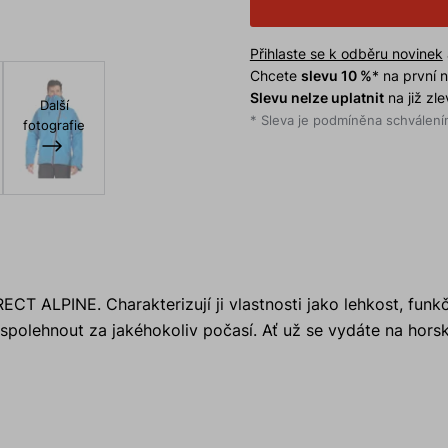
Přihlaste se k odběru novinek
Chcete
slevu 10 %
* na první
Slevu nelze uplatnit
na již zl
Další
* Sleva je podmíněna schválením
fotografie
RECT ALPINE. Charakterizují ji vlastnosti jako lehkost, funk
 spolehnout za jakéhokoliv počasí. Ať už se vydáte na hors