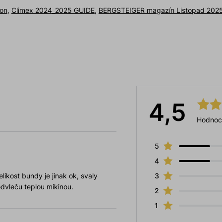
gon
,
Climex 2024_2025 GUIDE
,
BERGSTEIGER magazín Listopad 2025
4,5
Hodnoc
5
4
ikost bundy je jinak ok, svaly
3
dvleču teplou mikinou.
2
1