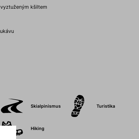
 vyztuženým kšiltem
rukávu
Skialpinismus
Turistika
Hiking