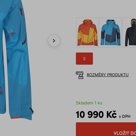
Next
S
ROZMĚRY PRODUKTU
Skladem 1 ks
10 990 Kč
s DPH
VLOŽIT D