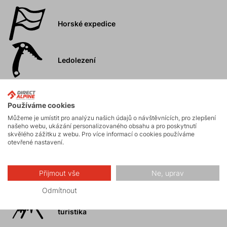
Horské expedice
Ledolezení
Skialpinismus
Používáme cookies
Můžeme je umístit pro analýzu našich údajů o návštěvnících, pro zlepšení
našeho webu, ukázání personalizovaného obsahu a pro poskytnutí
Turistika
skvělého zážitku z webu. Pro více informací o cookies používáme
otevřené nastavení.
Skalní lezení a
Přijmout vše
Ne, uprav
ferraty
Odmítnout
Vysokohorská
turistika