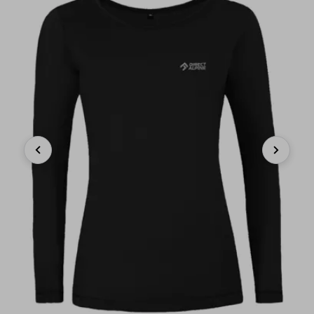
Previous
Next