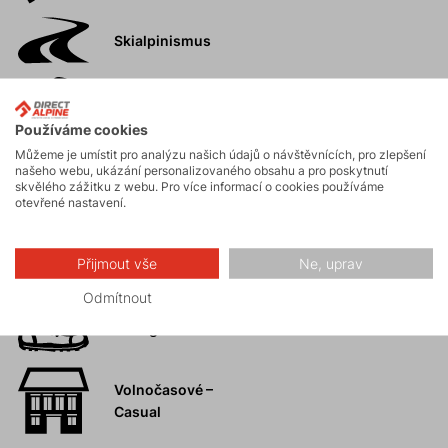
Skialpinismus
Turistika
Používáme cookies
Můžeme je umístit pro analýzu našich údajů o návštěvnících, pro zlepšení
našeho webu, ukázání personalizovaného obsahu a pro poskytnutí
Skalní lezení a
skvělého zážitku z webu. Pro více informací o cookies používáme
ferraty
otevřené nastavení.
Vysokohorská
Přijmout vše
Ne, uprav
turistika
Odmítnout
Hiking
Volnočasové –
Casual