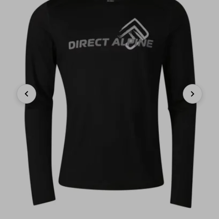
Previous
Next