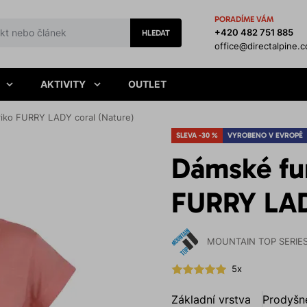
PORADÍME VÁM
+420 482 751 885
HLEDAT
office@directalpine.
AKTIVITY
OUTLET
riko FURRY LADY coral (Nature)
SLEVA -30 %
VYROBENO V EVROPĚ
Dámské fun
FURRY LAD
MOUNTAIN TOP SERIE
5x
Základní vrstva
Prodyšn