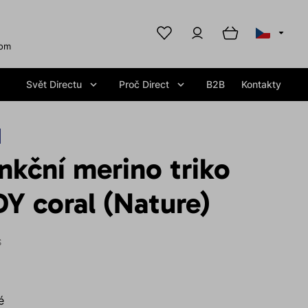
com
Svět Directu
Proč Direct
B2B
Kontakty
kční merino triko
Y coral (Nature)
S
é