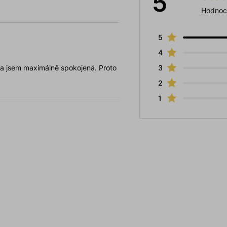
5
Hodnoc
5
4
 a jsem maximálně spokojená. Proto
3
2
1