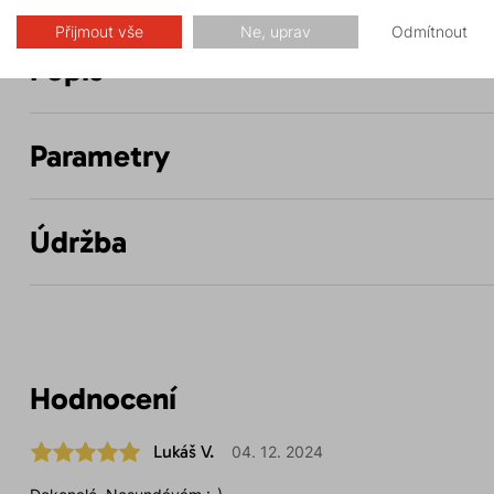
Přijmout vše
Ne, uprav
Odmítnout
Popis
Parametry
Údržba
Hodnocení
Lukáš V.
04. 12. 2024