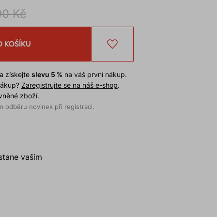
90 Kč
O KOŠÍKU
a získejte
slevu 5 %
na váš první nákup.
 nákup?
Zaregistrujte se na náš e-shop
.
evněné zboží.
 odběru novinek při registraci.
stane vaším