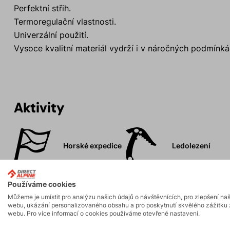
Perfektní střih.
Termoregulační vlastnosti.
Univerzální použití.
Vysoce kvalitní materiál vydrží i v náročných podmínká
Aktivity
Horské expedice
Ledolezení
Skalní lezení a
Vysokohorská
Používáme cookies
ferraty
turistika
Můžeme je umístit pro analýzu našich údajů o návštěvnících, pro zlepšení na
webu, ukázání personalizovaného obsahu a pro poskytnutí skvělého zážitku 
webu. Pro více informací o cookies používáme otevřené nastavení.