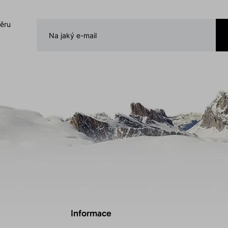
běru
Informace