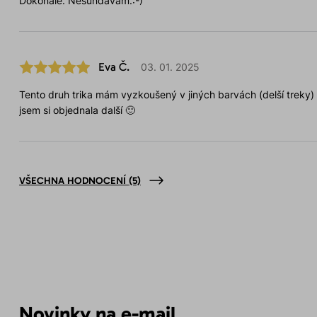
Dokonalé. Nesundávám.:-)
Eva Č.
03. 01. 2025
Tento druh trika mám vyzkoušený v jiných barvách (delší treky)
jsem si objednala další 🙂
VŠECHNA HODNOCENÍ
(5)
Novinky na e-mail