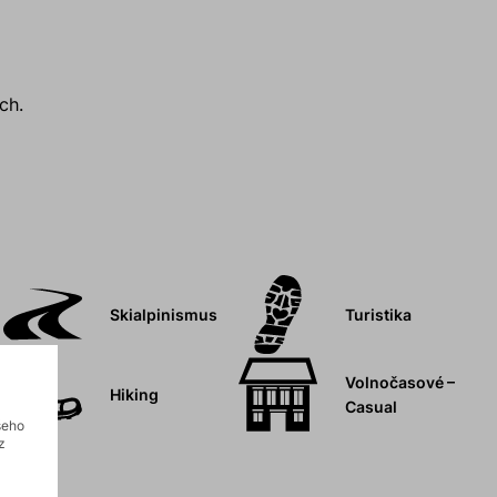
ch.
Skialpinismus
Turistika
Volnočasové –
Hiking
Casual
šeho
z