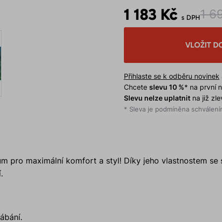
1 183 Kč
1 6
s DPH
VLOŽIT D
Přihlaste se k odběru novinek
Chcete
slevu 10 %
* na první
Slevu nelze uplatnit
na již zl
* Sleva je podmíněna schválením
 pro maximální komfort a styl! Díky jeho vlastnostem se 
.
ábání.