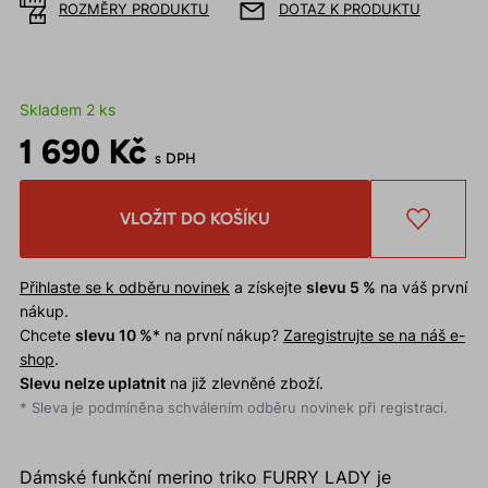
ROZMĚRY PRODUKTU
DOTAZ K PRODUKTU
Skladem 2 ks
1 690 Kč
s DPH
VLOŽIT DO KOŠÍKU
Přihlaste se k odběru novinek
a získejte
slevu 5 %
na váš první
nákup.
Chcete
slevu 10 %
* na první nákup?
Zaregistrujte se na náš e-
shop
.
Slevu nelze uplatnit
na již zlevněné zboží.
* Sleva je podmíněna schválením odběru novinek při registraci.
Dámské funkční merino triko FURRY LADY je