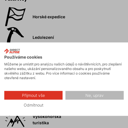
Horské expedice
Ledolezení
Používáme cookies
Skialpinismus
Můžeme je umístit pro analýzu našich údajů o návštěvnících, pro zlepšení
našeho webu, ukázání personalizovaného obsahu a pro poskytnutí
skvělého zážitku z webu. Pro více informací o cookies používáme
otevřené nastavení.
Turistika
Přijmout vše
Ne, uprav
Skalní lezení a
ferraty
Odmítnout
Vysokohorská
turistika