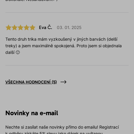
Eva Č.
03. 01. 2025
Tento druh trika mám vyzkoušený v jiných barvách (delší
treky) a jsem maximálně spokojená. Proto jsem si objednala
další 🙂
VŠECHNA HODNOCENÍ
(5)
Novinky na e-mail
Nechte si zasílat naše novinky přímo do emailu! Registrací
k odběru získáte 5% slevu jako dárek na uvítanou.