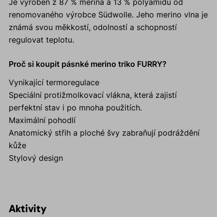
Je vyroben z 87 % merina a 13 % polyamidu od
renomovaného výrobce Südwolle. Jeho merino vlna je
známá svou měkkostí, odolností a schopností
regulovat teplotu.
Proč si koupit pásnké merino triko FURRY?
Vynikající termoregulace
Speciální protižmolkovací vlákna, která zajistí
perfektní stav i po mnoha použitích.
Maximální pohodlí
Anatomický střih a ploché švy zabraňují podráždění
kůže
Stylový design
Aktivity