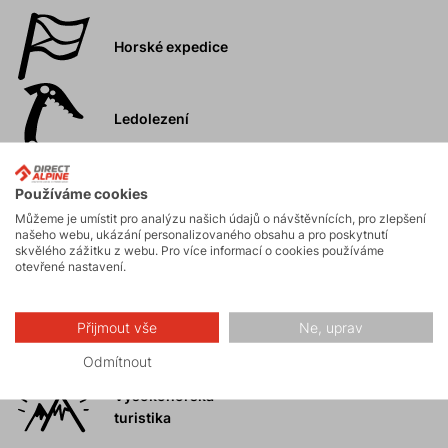
Horské expedice
Ledolezení
Skialpinismus
Používáme cookies
Můžeme je umístit pro analýzu našich údajů o návštěvnících, pro zlepšení
našeho webu, ukázání personalizovaného obsahu a pro poskytnutí
skvělého zážitku z webu. Pro více informací o cookies používáme
Turistika
otevřené nastavení.
Skalní lezení a
Přijmout vše
Ne, uprav
ferraty
Odmítnout
Vysokohorská
turistika