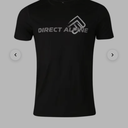
Previous
Next