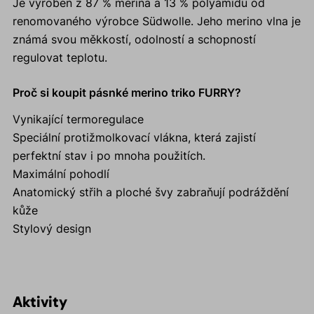
Je vyroben z 87 % merina a 13 % polyamidu od
renomovaného výrobce Südwolle. Jeho merino vlna je
známá svou měkkostí, odolností a schopností
regulovat teplotu.
Proč si koupit pásnké merino triko FURRY?
Vynikající termoregulace
Speciální protižmolkovací vlákna, která zajistí
perfektní stav i po mnoha použitích.
Maximální pohodlí
Anatomický střih a ploché švy zabraňují podráždění
kůže
Stylový design
Aktivity