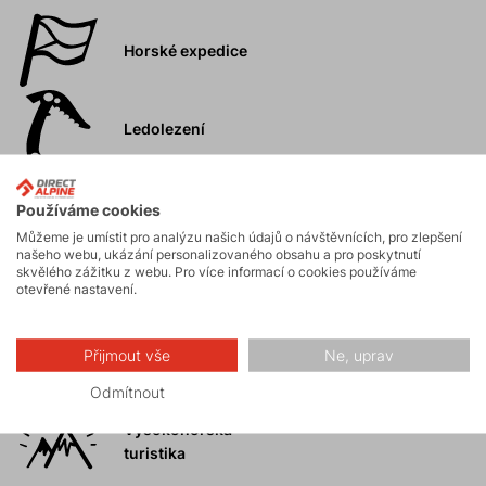
Horské expedice
Ledolezení
Skialpinismus
Používáme cookies
Můžeme je umístit pro analýzu našich údajů o návštěvnících, pro zlepšení
našeho webu, ukázání personalizovaného obsahu a pro poskytnutí
skvělého zážitku z webu. Pro více informací o cookies používáme
Turistika
otevřené nastavení.
Skalní lezení a
Přijmout vše
Ne, uprav
ferraty
Odmítnout
Vysokohorská
turistika