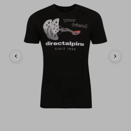
Previous
Next