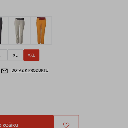
L
XL
XXL
DOTAZ K PRODUKTU
O KOŠÍKU