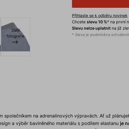
Přihlaste se k odběru novinek
Chcete
slevu 10 %
* na první
Slevu nelze uplatnit
na již zl
Další
* Sleva je podmíněna schválením
fotografie
 společníkem na adrenalinových výpravách. Ať už plánujet
design a výběr bavlněného materiálu s podílem elastanu
je n