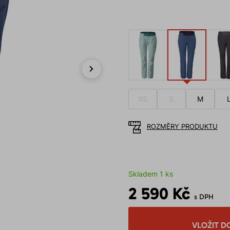
Next
XS
S
M
ROZMĚRY PRODUKTU
Skladem 1 ks
2 590 Kč
s DPH
VLOŽIT D