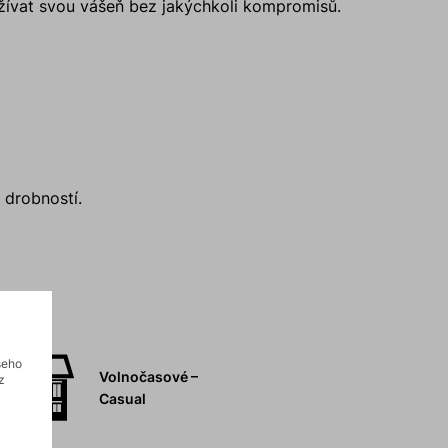
í užívat svou vášeň bez jakýchkoli kompromisů.
 drobností.
šeho
Volnočasové –
z
Casual