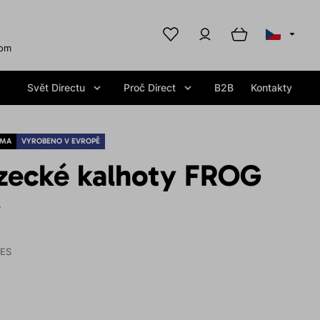
com
Svět Directu
Proč Direct
B2B
Kontakty
RMA
VYROBENO V EVROPĚ
zecké kalhoty FROG
y
IES