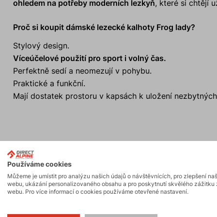
ohledem na potřeby moderních lezkyň
, které si chtěj
Proč si koupit dámské lezecké kalhoty Frog lady?
Stylový design.
Víceúčelové použití pro sport i volný čas.
Perfektně sedí a neomezují v pohybu.
Praktické a funkční.
Mají dostatek prostoru v kapsách k uložení nezbytných
Aktivity
Používáme cookies
Můžeme je umístit pro analýzu našich údajů o návštěvnících, pro zlepšení na
Skalní lezení a
webu, ukázání personalizovaného obsahu a pro poskytnutí skvělého zážitku 
Turistika
webu. Pro více informací o cookies používáme otevřené nastavení.
ferraty