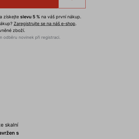
a získejte
slevu 5 %
na váš první nákup.
 nákup?
Zaregistrujte se na náš e-shop
.
evněné zboží.
 odběru novinek při registraci.
e skalní
avržen s