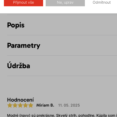
Přijmout vše
Ne, uprav
Odmítnout
Popis
Parametry
Údržba
Hodnocení
Miriam B.
11. 05. 2025
Modré (navy) sú prekrásne. Skvelý strih, pohodlne. Kúpila som 