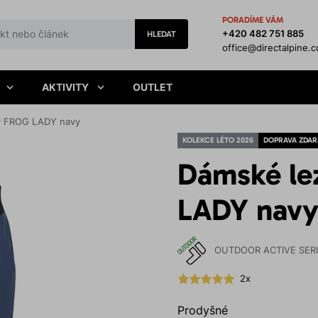
PORADÍME VÁM
+420 482 751 885
HLEDAT
office@directalpine.
AKTIVITY
OUTLET
y FROG LADY navy
KOLEKCE LÉTO 2026
DOPRAVA ZDA
Dámské le
LADY nav
OUTDOOR ACTIVE SER
2x
Prodyšné