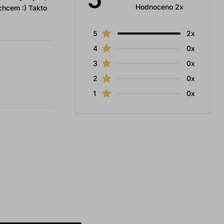
Hodnoceno 2x
chcem :) Takto
5
2x
4
0x
3
0x
2
0x
1
0x