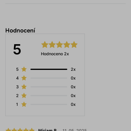
Hodnocení
5
Hodnoceno 2x
5
2x
4
0x
3
0x
2
0x
1
0x
Miriam B.
11. 05. 2025