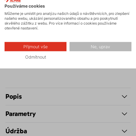
Používáme cookies
Turistika
Můžeme je umístit pro analýzu našich údajů o návštěvnících, pro zlepšení
našeho webu, ukázání personalizovaného obsahu a pro poskytnutí
skvělého zážitku z webu. Pro více informací o cookies používáme
Skalní lezení a
otevřené nastavení.
ferraty
Přijmout vše
Ne, uprav
Volnočasové –
Casual
Odmítnout
Popis
Parametry
Údržba