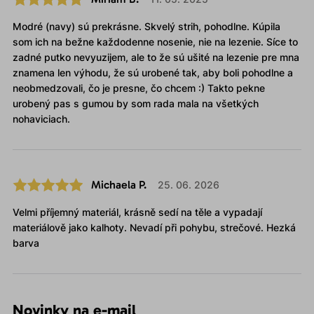
Modré (navy) sú prekrásne. Skvelý strih, pohodlne. Kúpila
som ich na bežne každodenne nosenie, nie na lezenie. Síce to
zadné putko nevyuzijem, ale to že sú ušité na lezenie pre mna
znamena len výhodu, že sú urobené tak, aby boli pohodlne a
neobmedzovali, čo je presne, čo chcem :) Takto pekne
urobený pas s gumou by som rada mala na všetkých
nohaviciach.
Michaela P.
25. 06. 2026
Velmi příjemný materiál, krásně sedí na těle a vypadají
materiálově jako kalhoty. Nevadí při pohybu, strečové. Hezká
barva
Novinky na e-mail