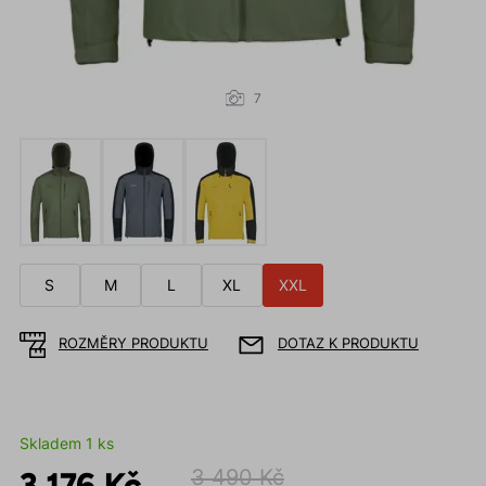
7
S
M
L
XL
XXL
ROZMĚRY PRODUKTU
DOTAZ K PRODUKTU
Skladem 1 ks
3 176 Kč
3 490 Kč