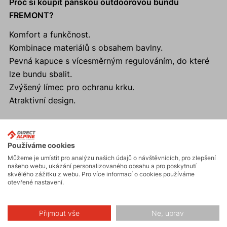
Proč si koupit pánskou outdoorovou bundu
FREMONT?
Komfort a funkčnost.
Kombinace materiálů s obsahem bavlny.
Pevná kapuce s vícesměrným regulováním, do které
lze bundu sbalit.
Zvýšený límec pro ochranu krku.
Atraktivní design.
Používáme cookies
Aktivity
Můžeme je umístit pro analýzu našich údajů o návštěvnících, pro zlepšení
našeho webu, ukázání personalizovaného obsahu a pro poskytnutí
skvělého zážitku z webu. Pro více informací o cookies používáme
otevřené nastavení.
Turistika
Přijmout vše
Ne, uprav
Hiking