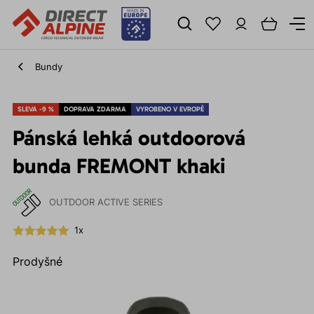
Bundy
SLEVA -9 %
DOPRAVA ZDARMA
VYROBENO V EVROPĚ
Pánská lehká outdoorová
bunda FREMONT khaki
OUTDOOR ACTIVE SERIES
1x
Prodyšné