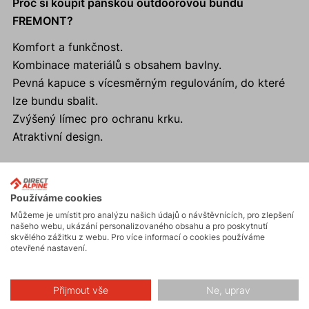
Proč si koupit pánskou outdoorovou bundu
FREMONT?
Komfort a funkčnost.
Kombinace materiálů s obsahem bavlny.
Pevná kapuce s vícesměrným regulováním, do které
lze bundu sbalit.
Zvýšený límec pro ochranu krku.
Atraktivní design.
Používáme cookies
Aktivity
Můžeme je umístit pro analýzu našich údajů o návštěvnících, pro zlepšení
našeho webu, ukázání personalizovaného obsahu a pro poskytnutí
skvělého zážitku z webu. Pro více informací o cookies používáme
otevřené nastavení.
Turistika
Přijmout vše
Ne, uprav
Hiking