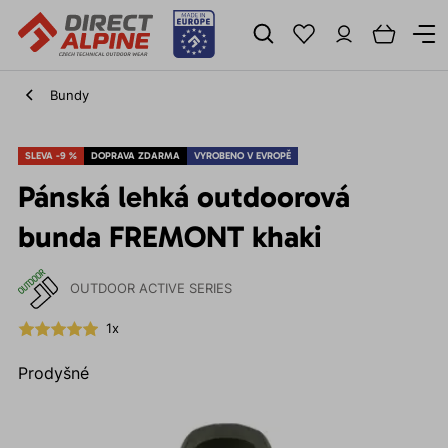
Bundy
SLEVA -9 %
DOPRAVA ZDARMA
VYROBENO V EVROPĚ
Pánská lehká outdoorová
bunda FREMONT khaki
OUTDOOR ACTIVE SERIES
1x
Prodyšné