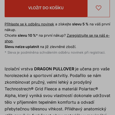
VLOŽIT DO KOŠÍKU
Přihlaste se k odběru novinek
a získejte
slevu 5 %
na váš první
nákup.
Chcete
slevu 10 %
* na první nákup?
Zaregistrujte se na náš e-
shop
.
Slevu nelze uplatnit
na již zlevněné zboží.
* Sleva je podmíněna schválením odběru novinek při registraci.
Izolační vrstva
DRAGON PULLOVER
je učena pro vaše
horolezecké a sportovní aktvitiy. Podařilo se nám
zkombinovat pružný, velmi lehký a prodyšný
Technostrech® Grid Fleece a materiál Polartec®
Alpha, který vyniká svou vlastností dokonale udržovat
tělo v přijemném tepelném komfortu a odvadí
přebytečnou tělesnou vlhkost. Přiléhavý anatomický