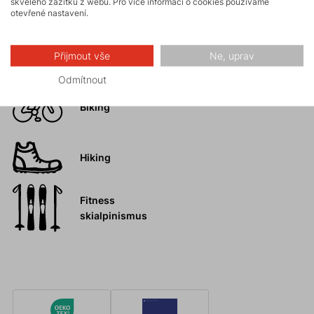
skvělého zážitku z webu. Pro více informací o cookies používáme
otevřené nastavení.
turistika
Trail running
Přijmout vše
Ne, uprav
FAST and LIGHT
Odmítnout
Biking
Hiking
Fitness
skialpinismus