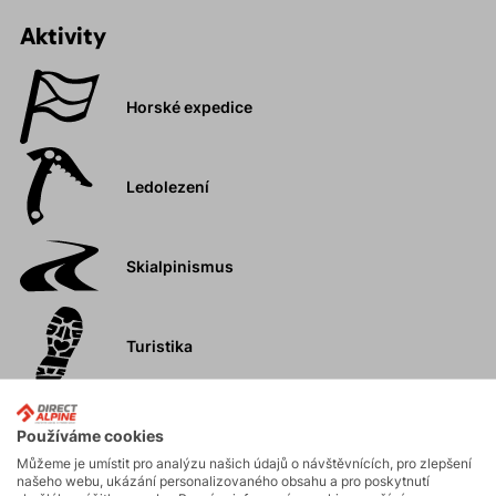
Aktivity
Horské expedice
Ledolezení
Skialpinismus
Turistika
Skalní lezení a
Používáme cookies
ferraty
Můžeme je umístit pro analýzu našich údajů o návštěvnících, pro zlepšení
našeho webu, ukázání personalizovaného obsahu a pro poskytnutí
Vysokohorská