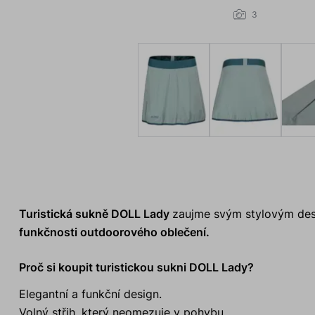
3
Turistická sukně DOLL Lady
zaujme svým stylovým des
funkčnosti outdoorového oblečení.
Proč si koupit turistickou sukni DOLL Lady?
Elegantní a funkční design.
Volný střih, který neomezuje v pohybu.