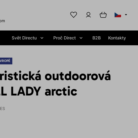
com
Svět Directu
Proč Direct
B2B
Kontakty
EVROPĚ
ristická outdoorová
L LADY arctic
IES