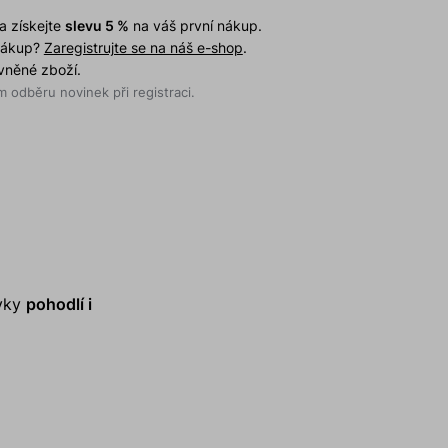
a získejte
slevu 5 %
na váš první nákup.
 nákup?
Zaregistrujte se na náš e-shop
.
evněné zboží.
 odběru novinek při registraci.
avky
pohodlí i