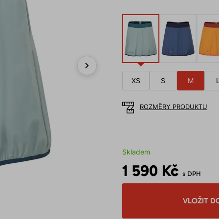
Next
XS
S
M
ROZMĚRY PRODUKTU
Skladem
1 590 Kč
s DPH
VLOŽIT D