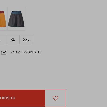
L
XL
XXL
DOTAZ K PRODUKTU
O KOŠÍKU