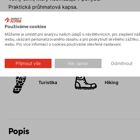
Praktická průhmatová kapsa.
Snadné pověšení sukně díky poutku v pase.
Ideální na turistiku i každodenní nošení.
Používáme cookies
Můžeme je umístit pro analýzu našich údajů o návštěvnících, pro zlepšení na
webu, ukázání personalizovaného obsahu a pro poskytnutí skvělého zážitku 
webu. Pro více informací o cookies používáme otevřené nastavení.
Aktivity
Přijmout vše
Ne, uprav
Odmítnout
Turistika
Hiking
Popis