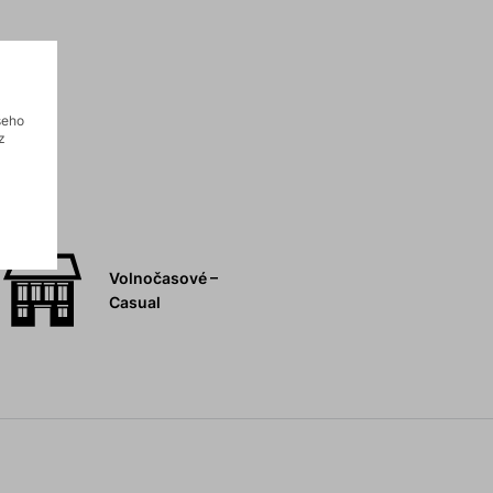
šeho
z
Volnočasové –
Casual