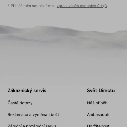
* Přihlášením souhlasíte se
zpracováním osobních údajů
.
Zákaznický servis
Svět Directu
Časté dotazy
Náš příběh
Reklamace a výměna zboží
Ambasadoři
Záruční a pozáruční servis
Udržitelnost