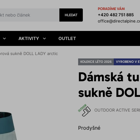
PORADÍME VÁM
+420 482 751 885
HLEDAT
office@directalpine.
AKTIVITY
OUTLET
orová sukně DOLL LADY arctic
KOLEKCE LÉTO 2026
VYROBENO V 
Dámská tu
sukně DOL
OUTDOOR ACTIVE SER
Prodyšné