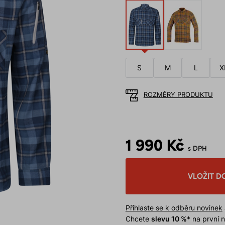
S
M
L
X
ROZMĚRY PRODUKTU
1 990 Kč
s DPH
VLOŽIT D
Přihlaste se k odběru novinek
Chcete
slevu 10 %
* na první