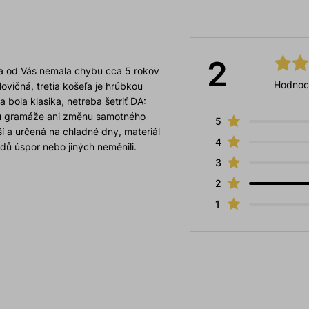
2
šeľa od Vás nemala chybu cca 5 rokov
Hodnoc
vičná, tretia košeľa je hrúbkou
 bola klasika, netreba šetriť DA:
u gramáže ani změnu samotného
5
jší a určená na chladné dny, materiál
4
dů úspor nebo jiných neměnili.
3
2
1