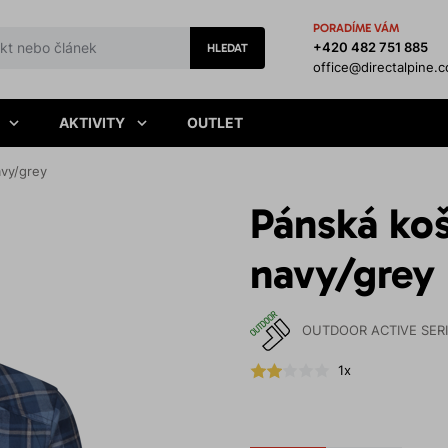
PORADÍME VÁM
+420 482 751 885
HLEDAT
office@directalpine.
AKTIVITY
OUTLET
vy/grey
Pánská ko
navy/grey
OUTDOOR ACTIVE SER
1x