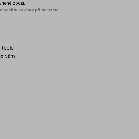
evněné zboží.
 odběru novinek při registraci.
teple i
tne vám