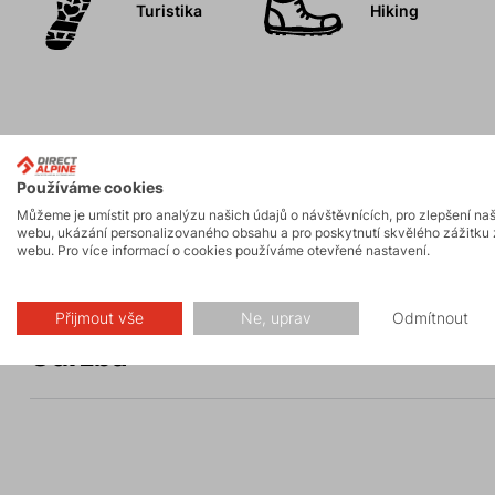
Turistika
Hiking
Popis
Používáme cookies
Můžeme je umístit pro analýzu našich údajů o návštěvnících, pro zlepšení na
webu, ukázání personalizovaného obsahu a pro poskytnutí skvělého zážitku 
webu. Pro více informací o cookies používáme otevřené nastavení.
Parametry
Přijmout vše
Ne, uprav
Odmítnout
Údržba