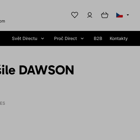
com
Svět Directu
Proč Direct
B2B
Kontakty
šile DAWSON
IES