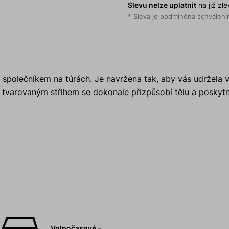
Slevu nelze uplatnit
na již zl
* Sleva je podmíněna schválením
společníkem na túrách. Je navržena tak, aby vás udržela v 
e tvarovaným střihem se dokonale přizpůsobí tělu a posky
Volnočasové –