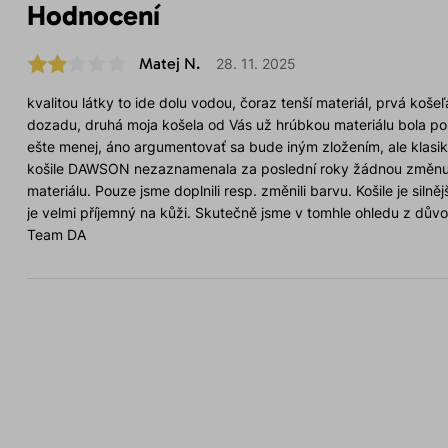
Hodnocení
Matej N.
28. 11. 2025
kvalitou látky to ide dolu vodou, čoraz tenší materiál, prvá ko
dozadu, druhá moja košela od Vás už hrúbkou materiálu bola polo
ešte menej, áno argumentovať sa bude iným zložením, ale klasika
košile DAWSON nezaznamenala za poslední roky žádnou změn
materiálu. Pouze jsme doplnili resp. změnili barvu. Košile je silně
je velmi příjemný na kůži. Skutečně jsme v tomhle ohledu z důvo
Team DA