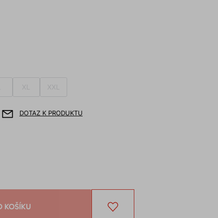
L
XL
XXL
DOTAZ K PRODUKTU
O KOŠÍKU