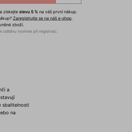
a získejte
slevu 5 %
na váš první nákup.
 nákup?
Zaregistrujte se na náš e-shop
.
evněné zboží.
 odběru novinek při registraci.
hčí a
stavují
sbalitelnosti
nebo na