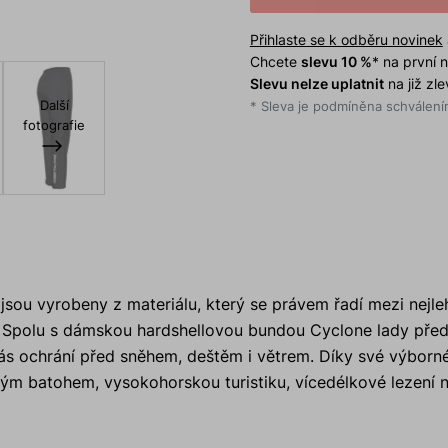
Přihlaste se k odběru novinek
Chcete
slevu 10 %
* na první
Slevu nelze uplatnit
na již zl
Další
* Sleva je podmíněna schválením
fotografie
Y
jsou vyrobeny z materiálu, který se právem řadí mezi nejle
. Spolu s dámskou hardshellovou bundou Cyclone lady před
vás ochrání před sněhem, deštěm i větrem. Díky své výborné 
kým batohem, vysokohorskou turistiku, vícedélkové lezení 