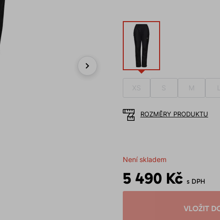
Next
XS
S
M
ROZMĚRY PRODUKTU
Není skladem
5 490 Kč
s DPH
VLOŽIT D