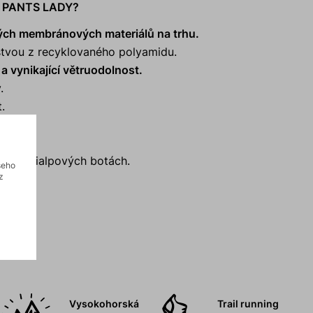
E PANTS LADY?
vých membránových materiálů na trhu.
rstvou z recyklovaného polyamidu.
a vynikající větruodolnost.
.
.
ve tmě.
i ve skialpových botách.
šeho
z
Vysokohorská
Trail running