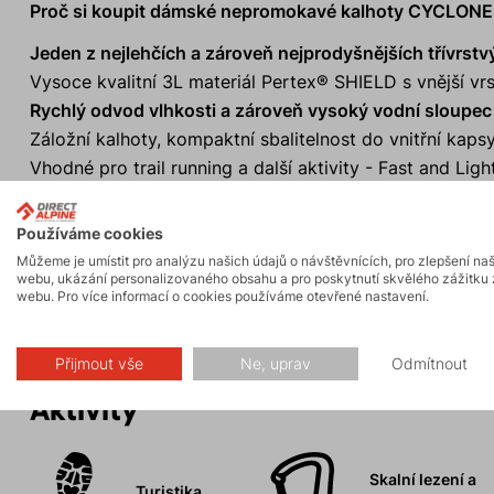
Proč si koupit dámské nepromokavé kalhoty CYCLON
Jeden z nejlehčích a zároveň nejprodyšnějších třívrst
Vysoce kvalitní 3L materiál Pertex® SHIELD s vnější v
Rychlý odvod vlhkosti a zároveň vysoký vodní sloupec 
Záložní kalhoty, kompaktní sbalitelnost do vnitřní kapsy
Vhodné pro trail running a další aktivity - Fast and Light
Reflexní prvky zajistí viditelnost a bezpečnost v šeru i 
Pružný pas s pohodlným stahováním.
Používáme cookies
Rozepínací nohavice až po stehna pro snadné oblékání 
Můžeme je umístit pro analýzu našich údajů o návštěvnících, pro zlepšení na
webu, ukázání personalizovaného obsahu a pro poskytnutí skvělého zážitku 
100% podlepené švy.
webu. Pro více informací o cookies používáme otevřené nastavení.
Přijmout vše
Ne, uprav
Odmítnout
Aktivity
Skalní lezení a
Turistika