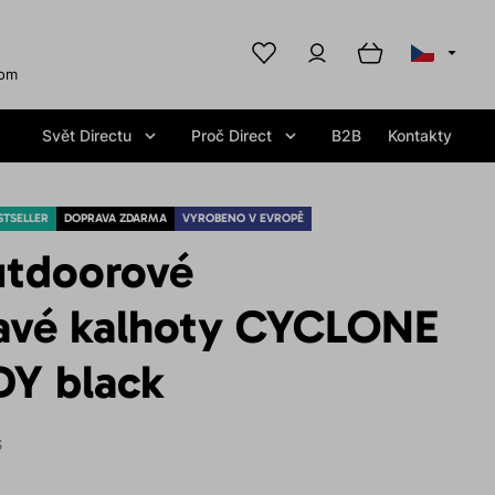
com
Svět Directu
Proč Direct
B2B
Kontakty
STSELLER
DOPRAVA ZDARMA
VYROBENO V EVROPĚ
tdoorové
avé kalhoty CYCLONE
Y black
S