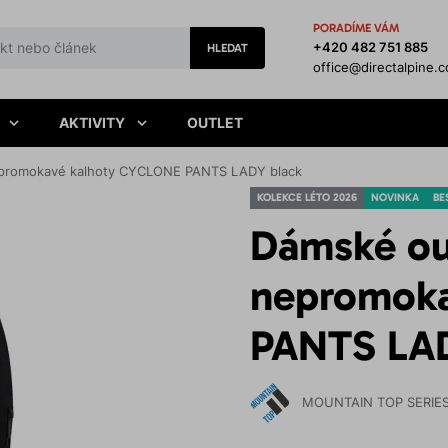
PORADÍME VÁM
+420 482 751 885
HLEDAT
office@directalpine.
AKTIVITY
OUTLET
promokavé kalhoty CYCLONE PANTS LADY black
KOLEKCE LÉTO 2026
NOVINKA
BE
Dámské ou
nepromok
PANTS LAD
MOUNTAIN TOP SERIE