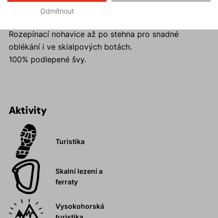
ve tmě.
Odmítnout
Pružný pas s pohodlným stahováním.
Rozepínací nohavice až po stehna pro snadné
oblékání i ve skialpových botách.
100% podlepené švy.
Aktivity
Turistika
Skalní lezení a
ferraty
Vysokohorská
turistika