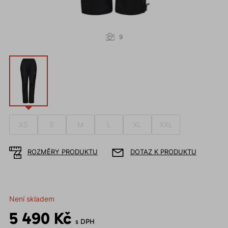
9
XS
S
M
L
XL
XXL
ROZMĚRY PRODUKTU
DOTAZ K PRODUKTU
Není skladem
5 490 Kč
s DPH