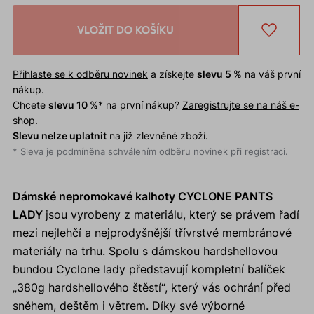
VLOŽIT DO KOŠÍKU
Přihlaste se k odběru novinek
a získejte
slevu 5 %
na váš první
nákup.
Chcete
slevu 10 %
* na první nákup?
Zaregistrujte se na náš e-
shop
.
Slevu nelze uplatnit
na již zlevněné zboží.
* Sleva je podmíněna schválením odběru novinek při registraci.
Dámské nepromokavé kalhoty CYCLONE PANTS
LADY
jsou vyrobeny z materiálu, který se právem řadí
mezi nejlehčí a nejprodyšnější třívrstvé membránové
materiály na trhu. Spolu s dámskou hardshellovou
bundou Cyclone lady představují kompletní balíček
„380g hardshellového štěstí“, který vás ochrání před
sněhem, deštěm i větrem. Díky své výborné