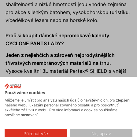
sbalitelnosti a nízké hmotnosti jsou vhodné zejména
pro akce s lehkým batohem, vysokohorskou turistiku,
vícedélkové lezení nebo na horské kolo.
Proč si koupit dámské nepromokavé kalhoty
CYCLONE PANTS LADY?
Jeden z nejlehčích a zároveň nejprodyšnějších
třívrstvých membránových materiálů na trhu.
Vysoce kvalitní 3L materiál Pertex® SHIELD s vnější
vrstvou z recyklovaného polyamidu.
Rychlý odvod vlhkosti a zároveň vysoký vodní
Používáme cookies
sloupec a vynikající větruodolnost.
Můžeme je umístit pro analýzu našich údajů o návštěvnících, pro zlepšení
Záložní kalhoty, kompaktní sbalitelnost do vnitřní
našeho webu, ukázání personalizovaného obsahu a pro poskytnutí
skvělého zážitku z webu. Pro více informací o cookies používáme
kapsy.
otevřené nastavení.
Vhodné pro trail running a další aktivity - Fast and
Light.
Přijmout vše
Ne, uprav
Reflexní prvky zajistí viditelnost a bezpečnost v šeru i