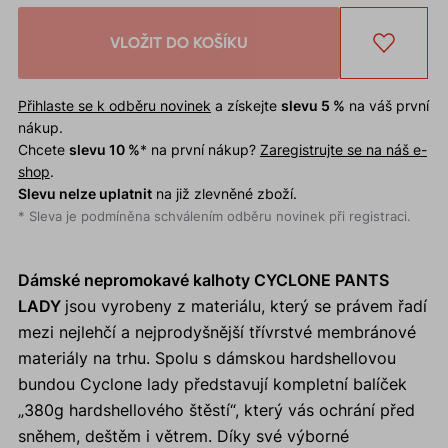
VLOŽIT DO KOŠÍKU
Přihlaste se k odběru novinek
a získejte
slevu 5 %
na váš první
nákup.
Chcete
slevu 10 %
* na první nákup?
Zaregistrujte se na náš e-
shop
.
Slevu nelze uplatnit
na již zlevněné zboží.
* Sleva je podmíněna schválením odběru novinek při registraci.
Dámské nepromokavé kalhoty CYCLONE PANTS
LADY
jsou vyrobeny z materiálu, který se právem řadí
mezi nejlehčí a nejprodyšnější třívrstvé membránové
materiály na trhu. Spolu s dámskou hardshellovou
bundou Cyclone lady představují kompletní balíček
„380g hardshellového štěstí“, který vás ochrání před
sněhem, deštěm i větrem. Díky své výborné