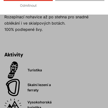
ve tmě.
Odmítnout
Pružný pas s pohodlným stahováním.
Rozepínací nohavice až po stehna pro snadné
oblékání i ve skialpových botách.
100% podlepené švy.
Aktivity
Turistika
Skalní lezení a
ferraty
Vysokohorská
turistika