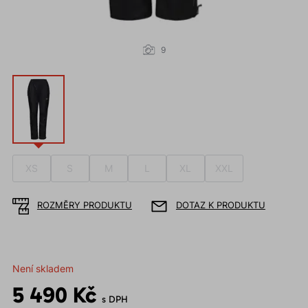
9
XS
S
M
L
XL
XXL
ROZMĚRY PRODUKTU
DOTAZ K PRODUKTU
Není skladem
5 490 Kč
s DPH