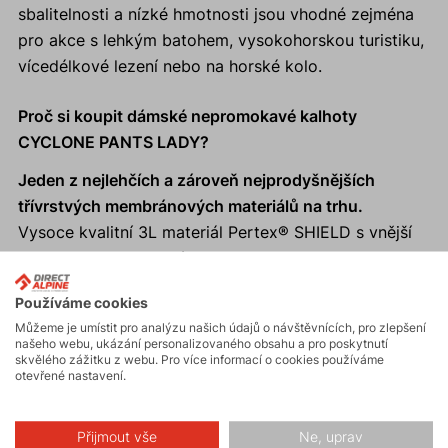
sbalitelnosti a nízké hmotnosti jsou vhodné zejména
pro akce s lehkým batohem, vysokohorskou turistiku,
vícedélkové lezení nebo na horské kolo.
Proč si koupit dámské nepromokavé kalhoty
CYCLONE PANTS LADY?
Jeden z nejlehčích a zároveň nejprodyšnějších
třívrstvých membránových materiálů na trhu.
Vysoce kvalitní 3L materiál Pertex® SHIELD s vnější
vrstvou z recyklovaného polyamidu.
Rychlý odvod vlhkosti a zároveň vysoký vodní
Používáme cookies
sloupec a vynikající větruodolnost.
Můžeme je umístit pro analýzu našich údajů o návštěvnících, pro zlepšení
Záložní kalhoty, kompaktní sbalitelnost do vnitřní
našeho webu, ukázání personalizovaného obsahu a pro poskytnutí
skvělého zážitku z webu. Pro více informací o cookies používáme
kapsy.
otevřené nastavení.
Vhodné pro trail running a další aktivity - Fast and
Light.
Přijmout vše
Ne, uprav
Reflexní prvky zajistí viditelnost a bezpečnost v šeru i