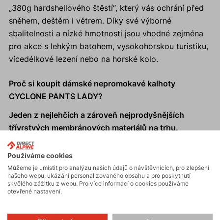
„380g hardshellového štěstí“, který vás ochrání před
sněhem, deštěm i větrem. Díky své výborné
sbalitelnosti a nízké hmotnosti jsou vhodné zejména
pro akce s lehkým batohem, vysokohorskou turistiku,
vícedélkové lezení nebo na horské kolo.
Proč si koupit dámské nepromokavé kalhoty
CYCLONE PANTS LADY?
Jeden z nejlehčích a zároveň nejprodyšnějších
třívrstvých membránových materiálů na trhu.
Špičkový materiál Gelanots ultra light shell.
Rychlý odvod vlhkosti a zároveň vysoký vodní
Používáme cookies
sloupec a vynikající větruodolnost.
Můžeme je umístit pro analýzu našich údajů o návštěvnících, pro zlepšení
našeho webu, ukázání personalizovaného obsahu a pro poskytnutí
Záložní kalhoty, kompaktní sbalitelnost do vnitřní
skvělého zážitku z webu. Pro více informací o cookies používáme
kapsy.
otevřené nastavení.
Vhodné pro trail running a další aktivity - Fast and
Light.