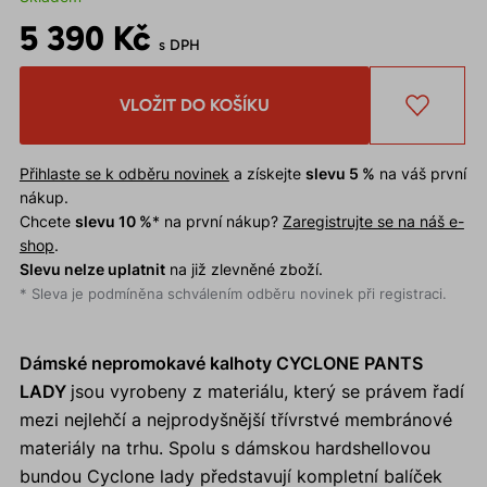
5 390 Kč
s DPH
VLOŽIT DO KOŠÍKU
Přihlaste se k odběru novinek
a získejte
slevu 5 %
na váš první
nákup.
Chcete
slevu 10 %
* na první nákup?
Zaregistrujte se na náš e-
shop
.
Slevu nelze uplatnit
na již zlevněné zboží.
* Sleva je podmíněna schválením odběru novinek při registraci.
Dámské nepromokavé kalhoty CYCLONE PANTS
LADY
jsou vyrobeny z materiálu, který se právem řadí
mezi nejlehčí a nejprodyšnější třívrstvé membránové
materiály na trhu. Spolu s dámskou hardshellovou
bundou Cyclone lady představují kompletní balíček