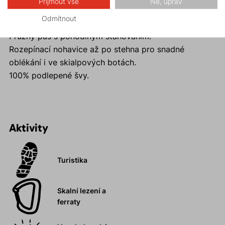
Přijmout vše
Ne, uprav
Reflexní prvky zajistí viditelnost a bezpečnost v šeru i
Odmítnout
ve tmě.
Pružný pas s pohodlným stahováním.
Rozepínací nohavice až po stehna pro snadné
oblékání i ve skialpových botách.
100% podlepené švy.
Aktivity
Turistika
Skalní lezení a
ferraty