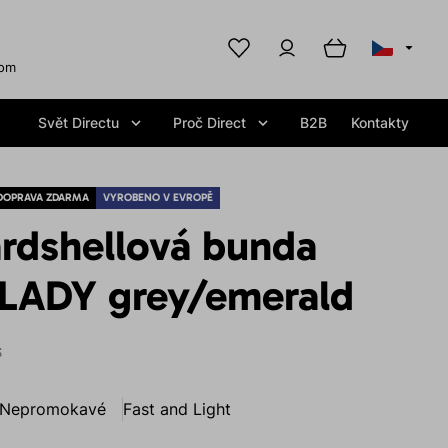
com
Svět Directu
Proč Direct
B2B
Kontakty
DOPRAVA ZDARMA
VYROBENO V EVROPĚ
rdshellová bunda
LADY grey/emerald
S
Nepromokavé
Fast and Light