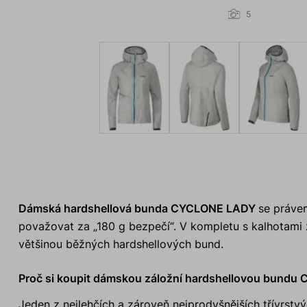
5
Dámská hardshellová bunda CYCLONE LADY
se právem
považovat za „180 g bezpečí“. V kompletu s kalhotami 
většinou běžných hardshellových bund.
Proč si koupit dámskou záložní hardshellovou bund
Jeden z nejlehčích a zároveň nejprodyšnějších třívrst