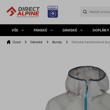
VŠE
PÁNSKÉ
DÁMSKÉ
DOPLŇKY
Úvod
Dámské
Bundy
Dámská hardshellová b