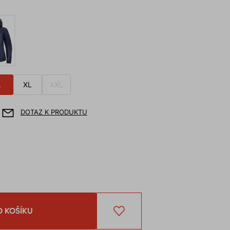
L
XL
XXL
DOTAZ K PRODUKTU
O KOŠÍKU