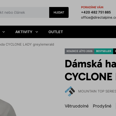
PORADÍME VÁM
+420 482 751 885
HLEDAT
office@directalpine.
AKTIVITY
OUTLET
unda CYCLONE LADY grey/emerald
KOLEKCE LÉTO 2026
BESTSELLER
Dámská ha
CYCLONE 
MOUNTAIN TOP SERIE
Větruodolné
Prodyšné