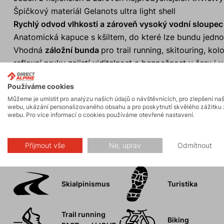
Špičkový materiál Gelanots ultra light shell
Rychlý odvod vlhkosti a zároveň vysoký vodní sloupec 
Anatomická kapuce s kšiltem, do které lze bundu jedno
Vhodná
záložní bunda
pro trail running, skitouring, ko
reflexní prvky zajistí viditelnost a bezpečnost v šeru i 
100% podlepené švy
Používáme cookies
Poutka na rukávech pro palec
Můžeme je umístit pro analýzu našich údajů o návštěvnících, pro zlepšení na
webu, ukázání personalizovaného obsahu a pro poskytnutí skvělého zážitku 
webu. Pro více informací o cookies používáme otevřené nastavení.
Aktivity
Přijmout vše
Ne, uprav
Odmítnout
Skialpinismus
Turistika
Trail running
Biking