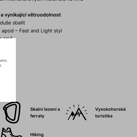
a vynikající větruodolnost
duše sbalit
lo apod – Fast and Light styl
ve tmě
šeho
z
Skalní lezení a
Vysokohorská
ferraty
turistika
Hiking