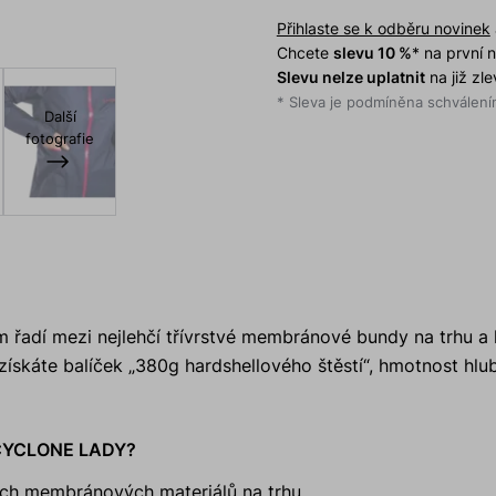
Přihlaste se k odběru novinek
Chcete
slevu 10 %
* na první
Slevu nelze uplatnit
na již zl
* Sleva je podmíněna schválením
Další
fotografie
 řadí mezi nejlehčí třívrstvé membránové bundy na trhu a 
získáte balíček „380g hardshellového štěstí“, hmotnost hl
u CYCLONE LADY?
vých membránových materiálů na trhu