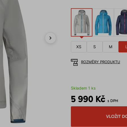
Next
XS
S
M
ROZMĚRY PRODUKTU
Skladem 1 ks
5 990 Kč
s DPH
VLOŽIT D