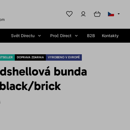
com
Svět Directu
Proč Direct
B2B
Kontakty
STSELLER
DOPRAVA ZDARMA
VYROBENO V EVROPĚ
rdshellová bunda
lack/brick
S