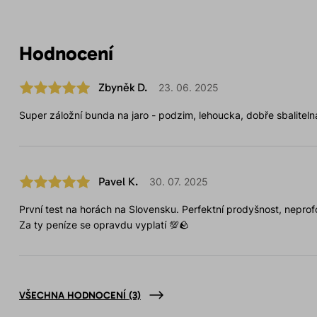
Hodnocení
Zbyněk D.
23. 06. 2025
Super záložní bunda na jaro - podzim, lehoucka, dobře sbaliteln
Pavel K.
30. 07. 2025
První test na horách na Slovensku. Perfektní prodyšnost, neprof
Za ty peníze se opravdu vyplatí 💯🪨
VŠECHNA HODNOCENÍ
(3)