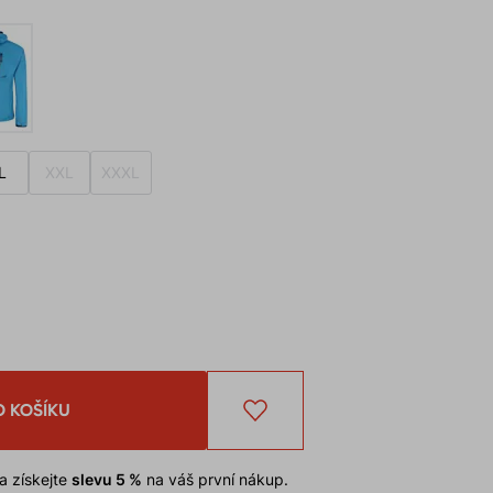
L
XXL
XXXL
O KOŠÍKU
a získejte
slevu 5 %
na váš první nákup.