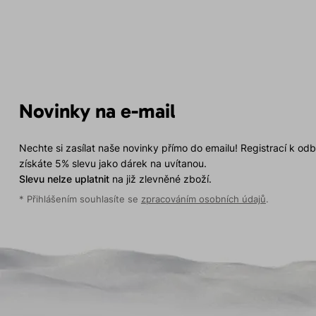
Novinky na e-mail
Nechte si zasílat naše novinky přímo do emailu! Registrací k od
získáte 5% slevu jako dárek na uvítanou.
Slevu nelze uplatnit
na již zlevněné zboží.
* Přihlášením souhlasíte se
zpracováním osobních údajů
.