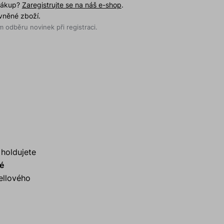
 nákup?
Zaregistrujte se na náš e-shop
.
evněné zboží.
 odběru novinek při registraci.
 holdujete
vé
ellového