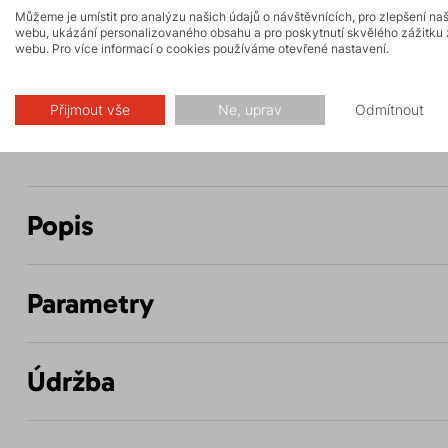
Můžeme je umístit pro analýzu našich údajů o návštěvnících, pro zlepšení na
webu, ukázání personalizovaného obsahu a pro poskytnutí skvělého zážitku 
webu. Pro více informací o cookies používáme otevřené nastavení.
Trail running
Biking
FAST and LIGHT
Přijmout vše
Ne, uprav
Odmítnout
Popis
Parametry
Údržba