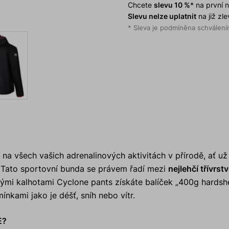
Chcete
slevu 10 %
* na první
Slevu nelze uplatnit
na již zl
* Sleva je podmíněna schválením
 na všech vašich adrenalinových aktivitách v přírodě, ať už
í. Tato sportovní bunda se právem řadí mezi
nejlehčí třívrst
mi kalhotami Cyclone pants získáte balíček „400g hardsh
nkami jako je déšť, sníh nebo vítr.
E?