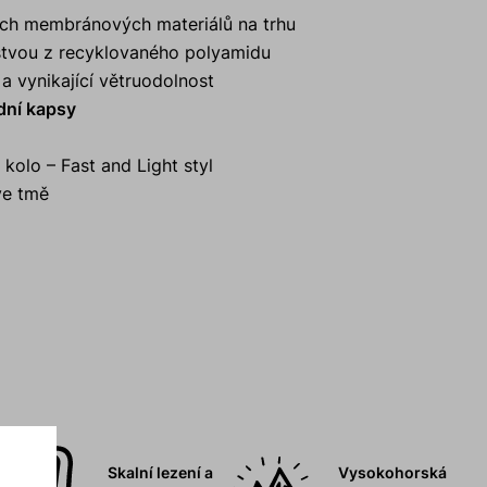
vých membránových materiálů na trhu
rstvou z recyklovaného polyamidu
a vynikající větruodolnost
dní kapsy
 kolo – Fast and Light styl
 ve tmě
Skalní lezení a
Vysokohorská