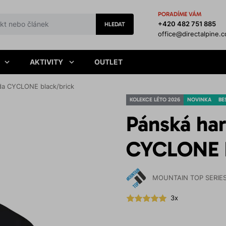
PORADÍME VÁM
+420 482 751 885
HLEDAT
office@directalpine.
AKTIVITY
OUTLET
da CYCLONE black/brick
KOLEKCE LÉTO 2026
NOVINKA
BE
Pánská ha
CYCLONE b
MOUNTAIN TOP SERIE
3x