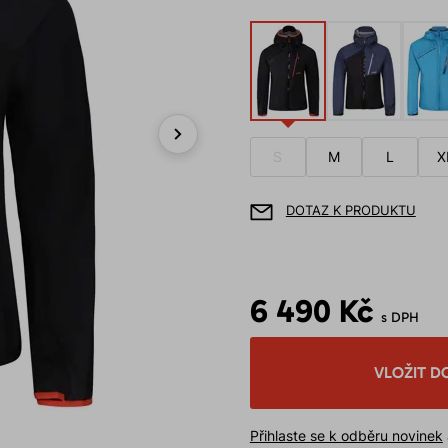
S
M
L
X
Next
DOTAZ K PRODUKTU
6 490 Kč
s DPH
VLOŽIT D
Přihlaste se k odběru novinek