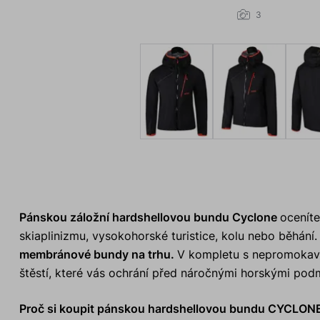
3
Pánskou záložní hardshellovou bundu Cyclone
oceníte
skiaplinizmu, vysokohorské turistice, kolu nebo běhán
membránové bundy na trhu.
V kompletu s nepromokavý
štěstí, které vás ochrání před náročnými horskými podmí
Proč si koupit pánskou hardshellovou bundu CYCLON