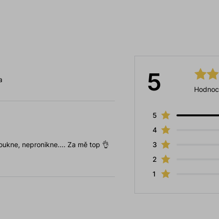
5
a
Hodnoc
5
4
oukne, nepronikne.... Za mě top 👌
3
2
1