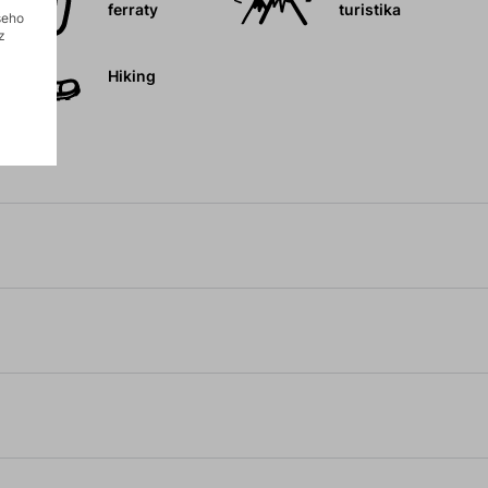
ferraty
turistika
šeho
z
Hiking