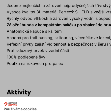
Jeden z nejlehčích a zároveň nejprodyšnějších třívrst
Vysoce kvalitní 3L materiál Pertex® SHIELD s vnější v
Rychlý odvod vlhkosti a zároveň vysoký vodní sloupec 
Záložní bunda v kompaktním balíčku po sbalení do hru
Anatomická kapuce s kšiltem
Vhodná pro trail running, skitouring, vícedélkové lezení,
Reflexní prvky zajistí viditelnost a bezpečnost v šeru i
Protiskluzový prvek v zadní části
100% podlepené švy
Poutka na rukávech pro palec
Aktivity
Používáme cookies
Skialpinismus
Turistika