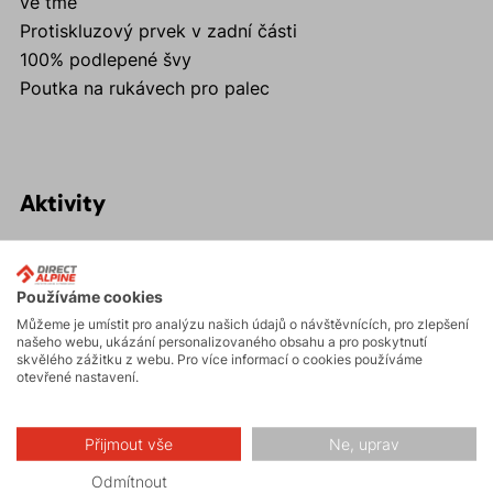
ve tmě
Protiskluzový prvek v zadní části
100% podlepené švy
Poutka na rukávech pro palec
Aktivity
Skialpinismus
Používáme cookies
Můžeme je umístit pro analýzu našich údajů o návštěvnících, pro zlepšení
našeho webu, ukázání personalizovaného obsahu a pro poskytnutí
Turistika
skvělého zážitku z webu. Pro více informací o cookies používáme
otevřené nastavení.
Skalní lezení a
ferraty
Přijmout vše
Ne, uprav
Odmítnout