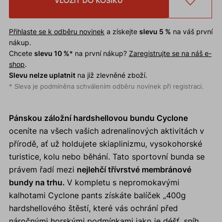
VLOŽIT DO KOŠÍKU
Přihlaste se k odběru novinek
a získejte
slevu 5 %
na váš první
nákup.
Chcete
slevu 10 %
* na první nákup?
Zaregistrujte se na náš e-
shop
.
Slevu nelze uplatnit
na již zlevněné zboží.
* Sleva je podmíněna schválením odběru novinek při registraci.
Pánskou záložní hardshellovou bundu Cyclone
oceníte na všech vašich adrenalinových aktivitách v
přírodě, ať už holdujete skiaplinizmu, vysokohorské
turistice, kolu nebo běhání. Tato sportovní bunda se
právem řadí mezi
nejlehčí třívrstvé membránové
bundy na trhu.
V kompletu s nepromokavými
kalhotami Cyclone pants získáte balíček „400g
hardshellového štěstí, které vás ochrání před
náročnými horskými podmínkami jako je déšť, sníh