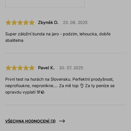
Zbyněk D.
23. 06. 2025
Super záložní bunda na jaro - podzim, lehoucka, dobře
sbalitelna
Pavel K.
30. 07. 2025
První test na horách na Slovensku. Perfektní prodyšnost,
neprofoukne, nepronikne.... Za mě top 👌 Za ty peníze se
opravdu vyplatí 💯🪨
VŠECHNA HODNOCENÍ
(3)