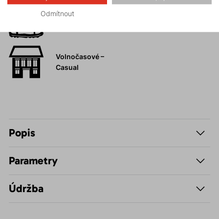
Odmítnout
Hiking
Volnočasové –
Casual
Popis
Parametry
Údržba