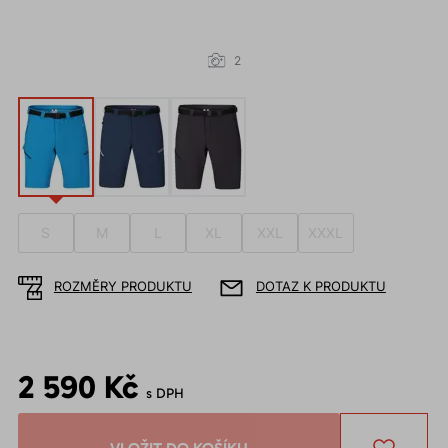
2
S
M
L
XL
XXL
XXXL
ROZMĚRY PRODUKTU
DOTAZ K PRODUKTU
2 590 Kč
s DPH