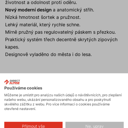
životnost a odolnost proti oděru.
Nový moderní design
a anatomický střih.
Nízká hmotnost šortek a pružnost.
Lehký materiál, který rychle schne.
Mírně pružný pas regulovatelný páskem s přezkou.
Praktický systém třech decentně skrytých zipových
kapes.
Designově vyladěno do města i do lesa.
Aktivity
Používáme cookies
Můžeme je umístit pro analýzu našich údajů o návštěvnících, pro zlepšení
našeho webu, ukázání personalizovaného obsahu a pro poskytnutí
Turistika
skvělého zážitku z webu. Pro více informací o cookies používáme
otevřené nastavení.
Skalní lezení a
ferraty
Přijmout vše
Ne, uprav