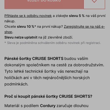
VLOŽIT DO KOŠÍKU
Přihlaste se k odběru novinek
a získejte
slevu 5 %
na váš první
nákup.
Chcete
slevu 10 %
* na první nákup?
Zaregistrujte se na náš e-
shop
.
Slevu nelze uplatnit
na již zlevněné zboží.
* Sleva je podmíněna schválením odběru novinek při registraci.
Pánské šortky CRUISE SHORTS
budou vaším
dokonalým společníkem na cestě za dobrodružstvím.
Tyto lehké technické šortky vás nenechají na
holičkách ani v těch nejnáročnějších horských
podmínkách.
Proč si koupit pánské šortky CRUISE SHORTS?
Materiál s podílem
Cordury
zaručuje dlouhou