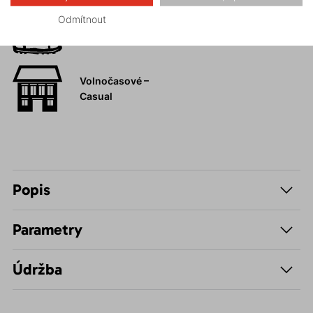
Odmítnout
Hiking
Volnočasové –
Casual
Popis
Parametry
Údržba