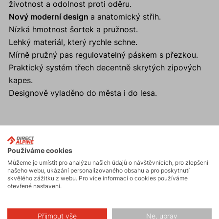
životnost a odolnost proti oděru.
Nový moderní design
a anatomický střih.
Nízká hmotnost šortek a pružnost.
Lehký materiál, který rychle schne.
Mírně pružný pas regulovatelný páskem s přezkou.
Praktický systém třech decentně skrytých zipových
kapes.
Designově vyladěno do města i do lesa.
Aktivity
Používáme cookies
Můžeme je umístit pro analýzu našich údajů o návštěvnících, pro zlepšení
našeho webu, ukázání personalizovaného obsahu a pro poskytnutí
Turistika
skvělého zážitku z webu. Pro více informací o cookies používáme
otevřené nastavení.
Skalní lezení a
ferraty
Přijmout vše
Ne, uprav