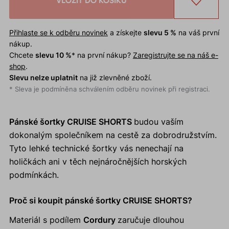
VLOŽIT DO KOŠÍKU
Přihlaste se k odběru novinek
a získejte
slevu 5 %
na váš první
nákup.
Chcete
slevu 10 %
* na první nákup?
Zaregistrujte se na náš e-
shop
.
Slevu nelze uplatnit
na již zlevněné zboží.
* Sleva je podmíněna schválením odběru novinek při registraci.
Pánské šortky CRUISE SHORTS
budou vaším
dokonalým společníkem na cestě za dobrodružstvím.
Tyto lehké technické šortky vás nenechají na
holičkách ani v těch nejnáročnějších horských
podmínkách.
Proč si koupit pánské šortky CRUISE SHORTS?
Materiál s podílem
Cordury
zaručuje dlouhou