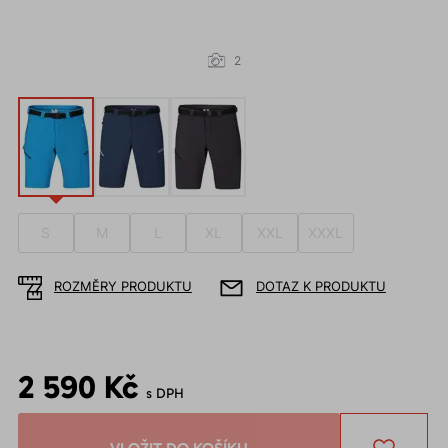
2
S
M
L
XL
XXL
XXXL
ROZMĚRY PRODUKTU
DOTAZ K PRODUKTU
2 590 Kč
s DPH