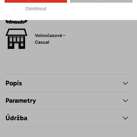
Odmítnout
Hiking
Volnočasové –
Casual
Popis
Parametry
Údržba