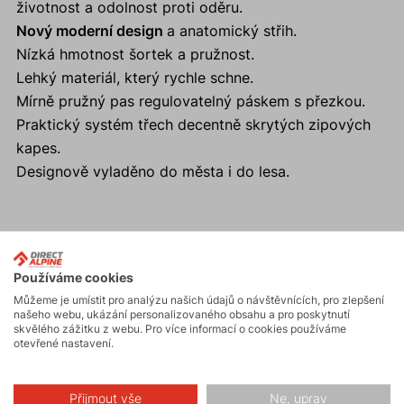
životnost a odolnost proti oděru.
Nový moderní design
a anatomický střih.
Nízká hmotnost šortek a pružnost.
Lehký materiál, který rychle schne.
Mírně pružný pas regulovatelný páskem s přezkou.
Praktický systém třech decentně skrytých zipových
kapes.
Designově vyladěno do města i do lesa.
Aktivity
Používáme cookies
Můžeme je umístit pro analýzu našich údajů o návštěvnících, pro zlepšení
našeho webu, ukázání personalizovaného obsahu a pro poskytnutí
Turistika
skvělého zážitku z webu. Pro více informací o cookies používáme
otevřené nastavení.
Skalní lezení a
ferraty
Přijmout vše
Ne, uprav