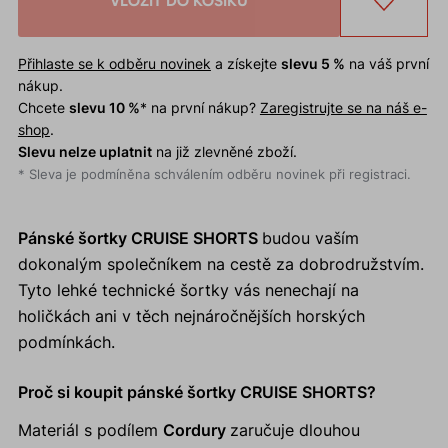
VLOŽIT DO KOŠÍKU
Přihlaste se k odběru novinek
a získejte
slevu 5 %
na váš první
nákup.
Chcete
slevu 10 %
* na první nákup?
Zaregistrujte se na náš e-
shop
.
Slevu nelze uplatnit
na již zlevněné zboží.
* Sleva je podmíněna schválením odběru novinek při registraci.
Pánské šortky CRUISE SHORTS
budou vaším
dokonalým společníkem na cestě za dobrodružstvím.
Tyto lehké technické šortky vás nenechají na
holičkách ani v těch nejnáročnějších horských
podmínkách.
Proč si koupit pánské šortky CRUISE SHORTS?
Materiál s podílem
Cordury
zaručuje dlouhou