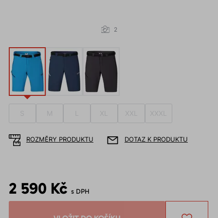
2
S
M
L
XL
XXL
XXXL
ROZMĚRY PRODUKTU
DOTAZ K PRODUKTU
2 590 Kč
s DPH