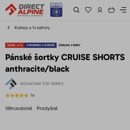
Kraťasy a ¾ kalhoty
SLEVA -4 %
VYROBENO V EVROPĚ
ZÁRUKA 3 ROKY
Pánské šortky CRUISE SHORTS
anthracite/black
MOUNTAIN TOP SERIES
1x
Větruodolné
Prodyšné