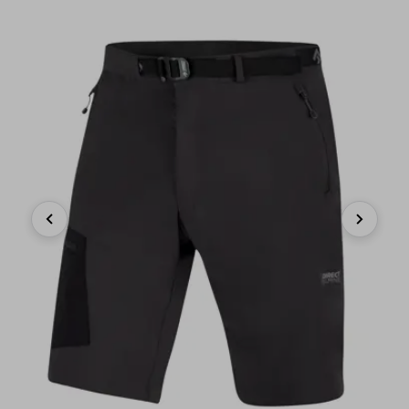
Previous
Next