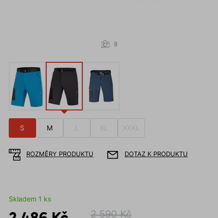
9
S
M
L
XL
XXXL
ROZMĚRY PRODUKTU
DOTAZ K PRODUKTU
Skladem 1 ks
2 486 Kč
2 590 Kč