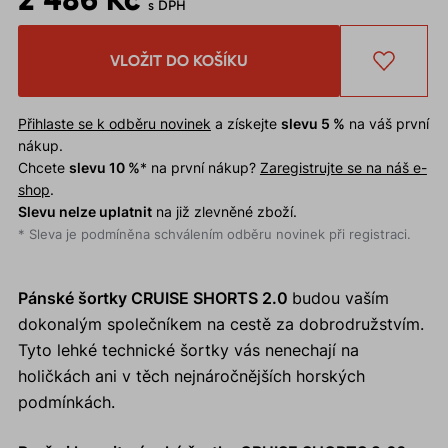
s DPH
VLOŽIT DO KOŠÍKU
Přihlaste se k odběru novinek
a získejte
slevu 5 %
na váš první
nákup.
Chcete
slevu 10 %
* na první nákup?
Zaregistrujte se na náš e-
shop
.
Slevu nelze uplatnit
na již zlevněné zboží.
* Sleva je podmíněna schválením odběru novinek při registraci.
Pánské šortky CRUISE SHORTS 2.0
budou vaším
dokonalým společníkem na cestě za dobrodružstvím.
Tyto lehké technické šortky vás nenechají na
holičkách ani v těch nejnáročnějších horských
podmínkách.