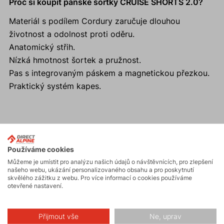
Proč si koupit pánské šortky CRUISE SHORTS 2.0?
Materiál s podílem Cordury zaručuje dlouhou
životnost a odolnost proti oděru.
Anatomický střih.
Nízká hmotnost šortek a pružnost.
Pas s integrovaným páskem a magnetickou přezkou.
Praktický systém kapes.
Aktivity
Používáme cookies
Můžeme je umístit pro analýzu našich údajů o návštěvnících, pro zlepšení
našeho webu, ukázání personalizovaného obsahu a pro poskytnutí
Turistika
skvělého zážitku z webu. Pro více informací o cookies používáme
otevřené nastavení.
Skalní lezení a
ferraty
Přijmout vše
Ne, uprav