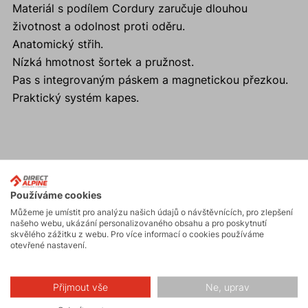
Materiál s podílem Cordury zaručuje dlouhou
životnost a odolnost proti oděru.
Anatomický střih.
Nízká hmotnost šortek a pružnost.
Pas s integrovaným páskem a magnetickou přezkou.
Praktický systém kapes.
Aktivity
Používáme cookies
Můžeme je umístit pro analýzu našich údajů o návštěvnících, pro zlepšení
Turistika
našeho webu, ukázání personalizovaného obsahu a pro poskytnutí
skvělého zážitku z webu. Pro více informací o cookies používáme
otevřené nastavení.
Skalní lezení a
ferraty
Přijmout vše
Ne, uprav