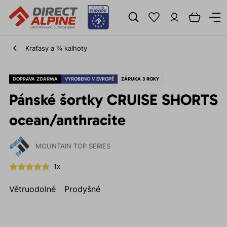
Kraťasy a ¾ kalhoty
DOPRAVA ZDARMA
VYROBENO V EVROPĚ
ZÁRUKA 3 ROKY
Pánské šortky CRUISE SHORTS
ocean/anthracite
MOUNTAIN TOP SERIES
1x
Větruodolné
Prodyšné