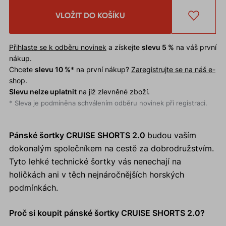
VLOŽIT DO KOŠÍKU
Přihlaste se k odběru novinek
a získejte
slevu 5 %
na váš první
nákup.
Chcete
slevu 10 %
* na první nákup?
Zaregistrujte se na náš e-
shop
.
Slevu nelze uplatnit
na již zlevněné zboží.
* Sleva je podmíněna schválením odběru novinek při registraci.
Pánské šortky CRUISE SHORTS 2.0
budou vaším
dokonalým společníkem na cestě za dobrodružstvím.
Tyto lehké technické šortky vás nenechají na
holičkách ani v těch nejnáročnějších horských
podmínkách.
Proč si koupit pánské šortky CRUISE SHORTS 2.0?