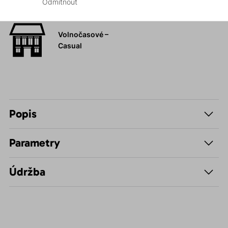
Odmítnout
Hiking
Volnočasové –
Casual
Popis
Parametry
Údržba