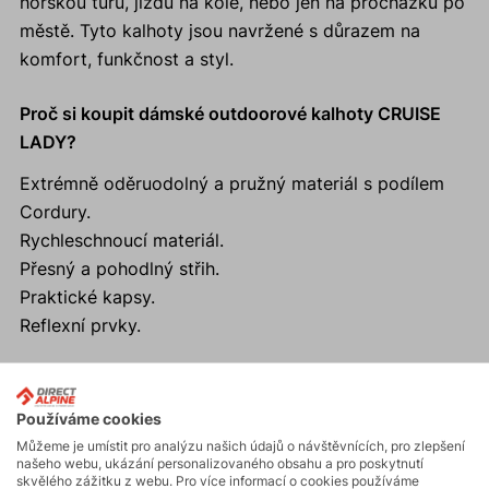
horskou túru, jízdu na kole, nebo jen na procházku po
městě. Tyto kalhoty jsou navržené s důrazem na
komfort, funkčnost a styl.
Proč si koupit dámské outdoorové kalhoty CRUISE
LADY?
Extrémně oděruodolný a pružný materiál s podílem
Cordury.
Rychleschnoucí materiál.
Přesný a pohodlný střih.
Praktické kapsy.
Reflexní prvky.
Používáme cookies
Aktivity
Můžeme je umístit pro analýzu našich údajů o návštěvnících, pro zlepšení
našeho webu, ukázání personalizovaného obsahu a pro poskytnutí
skvělého zážitku z webu. Pro více informací o cookies používáme