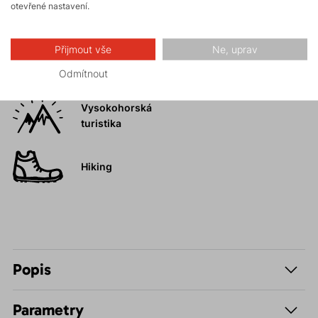
otevřené nastavení.
Turistika
Přijmout vše
Ne, uprav
Skalní lezení a
ferraty
Odmítnout
Vysokohorská
turistika
Hiking
Popis
Parametry