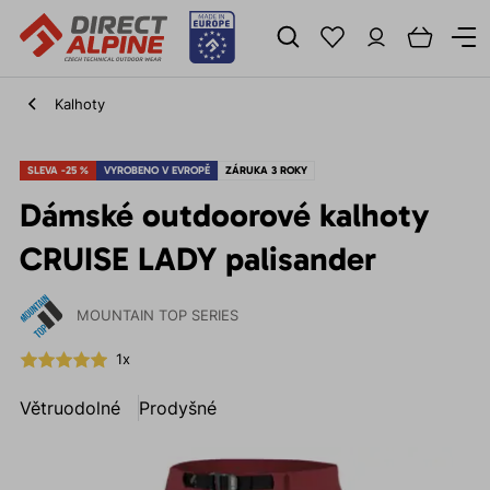
Kalhoty
SLEVA -25 %
VYROBENO V EVROPĚ
ZÁRUKA 3 ROKY
Dámské outdoorové kalhoty
CRUISE LADY palisander
MOUNTAIN TOP SERIES
1x
Větruodolné
Prodyšné