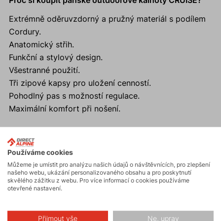
Proč si koupit pánské outdoorové kalhoty CRUISE?
Extrémně oděruvzdorný a pružný materiál s podílem
Cordury.
Anatomický střih.
Funkční a stylový design.
Všestranné použití.
Tři zipové kapsy pro uložení cenností.
Pohodlný pas s možností regulace.
Maximální komfort při nošení.
Používáme cookies
Aktivity
Můžeme je umístit pro analýzu našich údajů o návštěvnících, pro zlepšení
našeho webu, ukázání personalizovaného obsahu a pro poskytnutí
skvělého zážitku z webu. Pro více informací o cookies používáme
otevřené nastavení.
Turistika
Přijmout vše
Ne, uprav