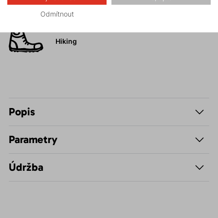
Skalní lezení a
ferraty
Odmítnout
Hiking
Popis
Parametry
Údržba