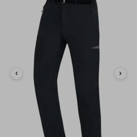
Previous
Next