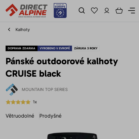
Kalhoty
DOPRAVA ZDARMA
VYROBENO V EVROPĚ
ZÁRUKA 3 ROKY
Pánské outdoorové kalhoty
CRUISE black
MOUNTAIN TOP SERIES
1x
Větruodolné
Prodyšné