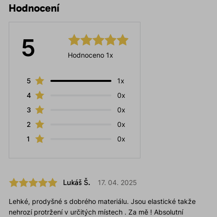
Hodnocení
5
Hodnoceno 1x
5
1x
4
0x
3
0x
2
0x
1
0x
Lukáš Š.
17. 04. 2025
Lehké, prodyšné s dobrého materiálu. Jsou elastické takže
nehrozí protržení v určitých místech . Za mě ! Absolutní