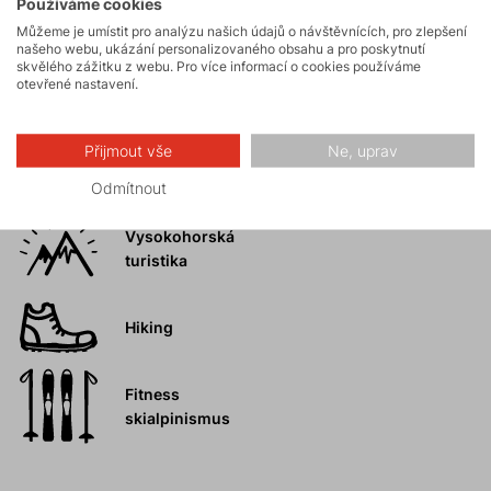
Používáme cookies
Skialpinismus
Můžeme je umístit pro analýzu našich údajů o návštěvnících, pro zlepšení
našeho webu, ukázání personalizovaného obsahu a pro poskytnutí
skvělého zážitku z webu. Pro více informací o cookies používáme
otevřené nastavení.
Turistika
Přijmout vše
Ne, uprav
Skalní lezení a
ferraty
Odmítnout
Vysokohorská
turistika
Hiking
Fitness
skialpinismus