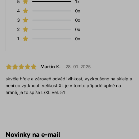
5
1x
4
0x
3
0x
2
0x
1
0x
Martin K.
28. 01. 2025
skvěle hřeje a zároveň odvádí vlhkost, vyzkoušeno na skialp a
není co vytknout, velikost XL je v tomto případě úplně na
hraně, je to spíše L/XL vel. 51
Novinky na e-mail