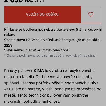
s DPH
VLOŽIT DO KOŠÍKU
Přihlaste se k odběru novinek
a získejte
slevu 5 %
na váš první
nákup.
Chcete
slevu 10 %
* na první nákup?
Zaregistrujte se na náš e-
shop
.
Slevu nelze uplatnit
na již zlevněné zboží.
* Sleva je podmíněna schválením odběru novinek při registraci.
Pánský pullover
CIMA
je vyroben z recyklovaného
materiálu Kinetix Grid fleece. Je navržen tak, aby
splňoval všechny potřeby během sportovních aktivit.
Ať už jste na horách, v lese, nebo jen na procházce po
městě. Tento technický pullover vám poskytne
maximální pohodlí a funkčnost.