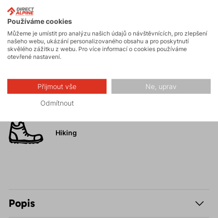
Používáme cookies
Turistika
Můžeme je umístit pro analýzu našich údajů o návštěvnících, pro zlepšení
našeho webu, ukázání personalizovaného obsahu a pro poskytnutí
skvělého zážitku z webu. Pro více informací o cookies používáme
otevřené nastavení.
Skalní lezení a
ferraty
Přijmout vše
Ne, uprav
Vysokohorská
Odmítnout
turistika
Hiking
Popis