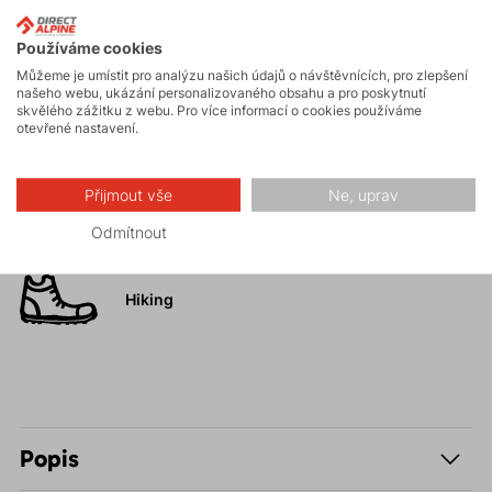
Používáme cookies
Turistika
Můžeme je umístit pro analýzu našich údajů o návštěvnících, pro zlepšení
našeho webu, ukázání personalizovaného obsahu a pro poskytnutí
skvělého zážitku z webu. Pro více informací o cookies používáme
otevřené nastavení.
Skalní lezení a
ferraty
Přijmout vše
Ne, uprav
Vysokohorská
Odmítnout
turistika
Hiking
Popis