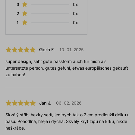
3
0x
2
0x
1
0x
Gerh F.
10. 01. 2025
super design, sehr gute passform auch für mich als
untersetzte person. gutes gefühl, etwas europäisches gekauft
zu haben!
Jan J.
06. 02. 2026
Skvělý střih, hezky sedí, jen bych tak o 2 cm prodloužil délku u
pasu. Pohodlná, hřeje i dýchá. Skvělý kryt zipu na krku, nikde
neškrábe.