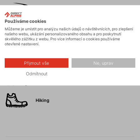
Skialpinismus
Používáme cookies
Můžeme je umístit pro analýzu našich údajů o návštěvnících, pro zlepšení
Turistika
našeho webu, ukázání personalizovaného obsahu a pro poskytnutí
skvělého zážitku z webu. Pro více informací o cookies používáme
otevřené nastavení.
Skalní lezení a
ferraty
Přijmout vše
Ne, uprav
Odmítnout
Vysokohorská
turistika
Hiking