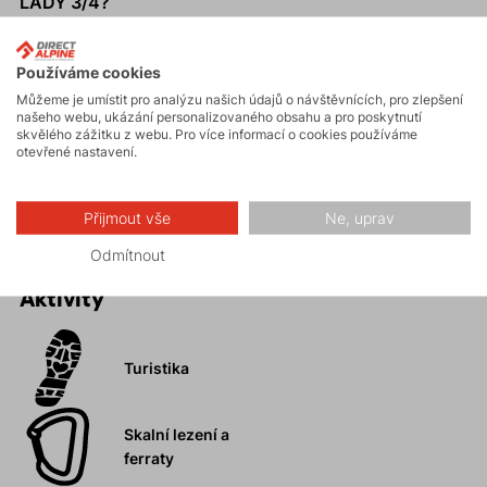
LADY 3/4?
Lehký, prodyšný a odolný materiál.
Pružný pas s tkaničkou.
Používáme cookies
Anatomický střih zaručuje maximální volnost pohybu.
Můžeme je umístit pro analýzu našich údajů o návštěvnících, pro zlepšení
našeho webu, ukázání personalizovaného obsahu a pro poskytnutí
Sedlo kalhot je podloženo materiálem, který odvádí
skvělého zážitku z webu. Pro více informací o cookies používáme
otevřené nastavení.
pot a zabraňuje zápachu.
Promyšlený systém kapes.
Přijmout vše
Ne, uprav
Odmítnout
Aktivity
Turistika
Skalní lezení a
ferraty