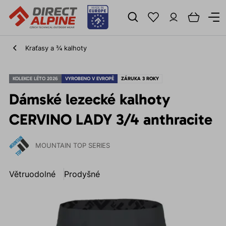
Kraťasy a ¾ kalhoty
KOLEKCE LÉTO 2026
VYROBENO V EVROPĚ
ZÁRUKA 3 ROKY
Dámské lezecké kalhoty
CERVINO LADY 3/4 anthracite
MOUNTAIN TOP SERIES
Větruodolné
Prodyšné