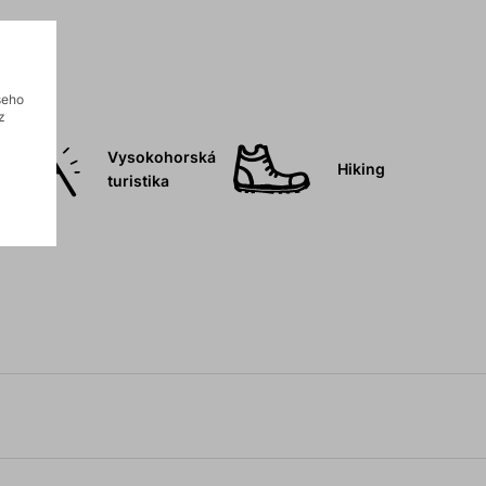
šeho
z
Vysokohorská
Hiking
turistika