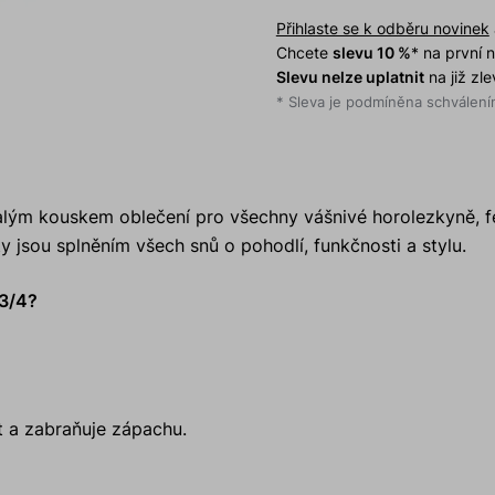
Přihlaste se k odběru novinek
Chcete
slevu 10 %
* na první
Slevu nelze uplatnit
na již zl
* Sleva je podmíněna schválením
lým kouskem oblečení pro všechny vášnivé horolezkyně, f
y jsou splněním všech snů o pohodlí, funkčnosti a stylu.
 3/4?
t a zabraňuje zápachu.