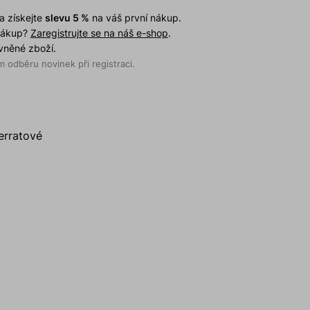
a získejte
slevu 5 %
na váš první nákup.
 nákup?
Zaregistrujte se na náš e-shop
.
evněné zboží.
 odběru novinek při registraci.
erratové