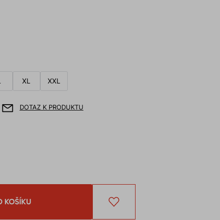
L
XL
XXL
DOTAZ K PRODUKTU
O KOŠÍKU