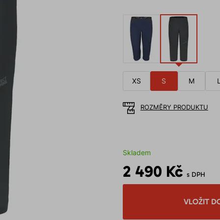
XS
S
M
ROZMĚRY PRODUKTU
Skladem
2 490 Kč
s DPH
VLOŽIT D