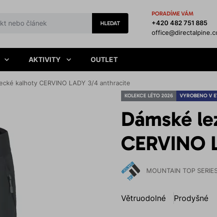
PORADÍME VÁM
+420 482 751 885
HLEDAT
office@directalpine.
AKTIVITY
OUTLET
ecké kalhoty CERVINO LADY 3/4 anthracite
KOLEKCE LÉTO 2026
VYROBENO V 
Dámské le
CERVINO L
MOUNTAIN TOP SERIE
Větruodolné
Prodyšné