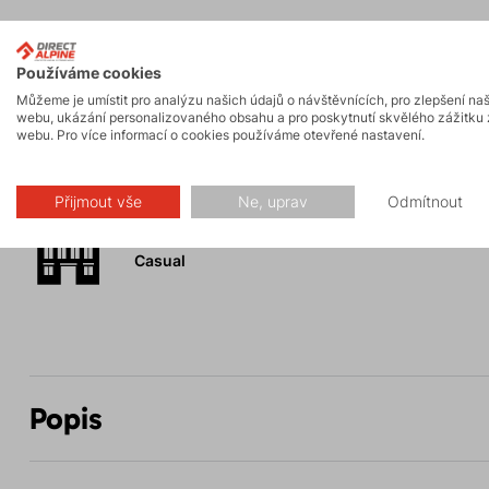
Používáme cookies
Aktivity
Můžeme je umístit pro analýzu našich údajů o návštěvnících, pro zlepšení na
webu, ukázání personalizovaného obsahu a pro poskytnutí skvělého zážitku 
webu. Pro více informací o cookies používáme otevřené nastavení.
Skalní lezení a
Turistika
ferraty
Přijmout vše
Ne, uprav
Odmítnout
Volnočasové –
Casual
Popis