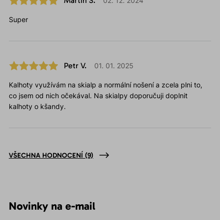
Martin S.
02. 12. 2024
Super
Petr V.
01. 01. 2025
Kalhoty využívám na skialp a normální nošení a zcela plni to,
co jsem od nich očekával. Na skialpy doporučuji doplnit
kalhoty o kšandy.
VŠECHNA HODNOCENÍ
(9)
Novinky na e-mail