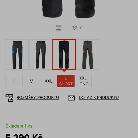
1
8
L
XXL
S
M
XXL
SHORT
LONG
ROZMĚRY PRODUKTU
DOTAZ K PRODUKTU
Skladem 1 ks
5 290 Kč