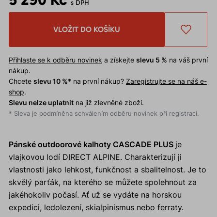
s DPH
VLOŽIT DO KOŠÍKU
Přihlaste se k odběru novinek
a získejte
slevu 5 %
na váš první
nákup.
Chcete
slevu 10 %
* na první nákup?
Zaregistrujte se na náš e-
shop
.
Slevu nelze uplatnit
na již zlevněné zboží.
* Sleva je podmíněna schválením odběru novinek při registraci.
Pánské outdoorové kalhoty CASCADE PLUS
je
vlajkovou lodí DIRECT ALPINE. Charakterizují ji
vlastnosti jako lehkost, funkčnost a sbalitelnost. Je to
skvělý parťák, na kterého se můžete spolehnout za
jakéhokoliv počasí. Ať už se vydáte na horskou
expedici, ledolezení, skialpinismus nebo ferraty.