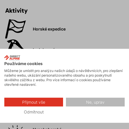
Aktivity
Horské expedice
Ledolezení
Používáme cookies
Skialpinismus
Můžeme je umístit pro analýzu našich údajů o návštěvnících, pro zlepšení
našeho webu, ukázání personalizovaného obsahu a pro poskytnutí
skvělého zážitku z webu. Pro více informací o cookies používáme
otevřené nastavení.
Turistika
Přijmout vše
Ne, uprav
Skalní lezení a
Odmítnout
ferraty