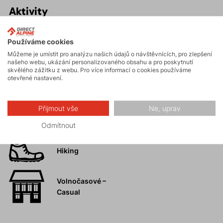
Aktivity
Používáme cookies
Turistika
Můžeme je umístit pro analýzu našich údajů o návštěvnících, pro zlepšení
našeho webu, ukázání personalizovaného obsahu a pro poskytnutí
skvělého zážitku z webu. Pro více informací o cookies používáme
Skalní lezení a
otevřené nastavení.
ferraty
Přijmout vše
Ne, uprav
Vysokohorská
turistika
Odmítnout
Hiking
Volnočasové –
Casual