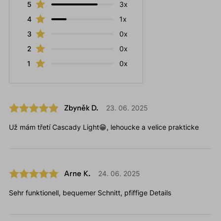
5
3x
4
1x
3
0x
2
0x
1
0x
Zbyněk D.
23. 06. 2025
Už mám třetí Cascady Light😁, lehoucke a velice prakticke
Arne K.
24. 06. 2025
Sehr funktionell, bequemer Schnitt, pfiffige Details