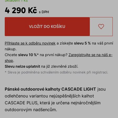
Skladem 1 ks
4 290 Kč
s DPH
VLOŽIT DO KOŠÍKU
Přihlaste se k odběru novinek
a získejte
slevu 5 %
na váš první
nákup.
Chcete
slevu 10 %
* na první nákup?
Zaregistrujte se na náš e-
shop
.
Slevu nelze uplatnit
na již zlevněné zboží.
* Sleva je podmíněna schválením odběru novinek při registraci.
Pánské outdoorové kalhoty CASCADE LIGHT
jsou
odlehčenou variantou nejúspěšnějších kalhot
CASCADE PLUS, která je určena nejnáročnějším
outdoorovým nadšencům.