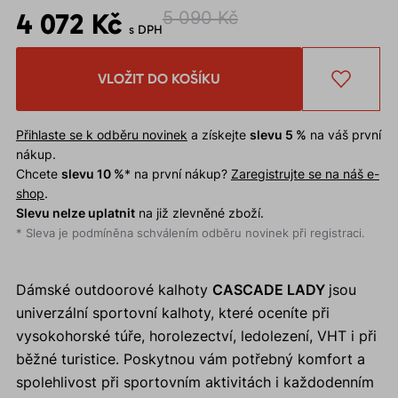
4 072 Kč
5 090 Kč
s DPH
VLOŽIT DO KOŠÍKU
Přihlaste se k odběru novinek
a získejte
slevu 5 %
na váš první
nákup.
Chcete
slevu 10 %
* na první nákup?
Zaregistrujte se na náš e-
shop
.
Slevu nelze uplatnit
na již zlevněné zboží.
* Sleva je podmíněna schválením odběru novinek při registraci.
Dámské outdoorové kalhoty
CASCADE LADY
jsou
univerzální sportovní kalhoty, které oceníte při
vysokohorské túře, horolezectví, ledolezení, VHT i při
běžné turistice. Poskytnou vám potřebný komfort a
spolehlivost při sportovním aktivitách i každodenním