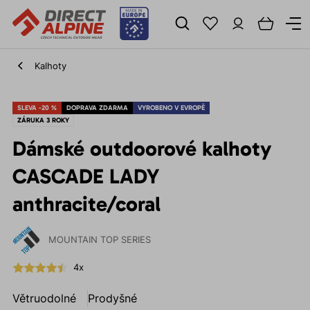
Kalhoty
SLEVA -20 %
DOPRAVA ZDARMA
VYROBENO V EVROPĚ
ZÁRUKA 3 ROKY
Dámské outdoorové kalhoty
CASCADE LADY
anthracite/coral
MOUNTAIN TOP SERIES
4x
Větruodolné
Prodyšné