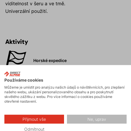
viditelnost v šeru a ve tmě.
Univerzální použití.
Aktivity
Horské expedice
Používáme cookies
Ledolezení
Můžeme je umístit pro analýzu našich údajů o návštěvnících, pro zlepšení
našeho webu, ukázání personalizovaného obsahu a pro poskytnutí
skvělého zážitku z webu. Pro více informací o cookies používáme
otevřené nastavení.
Skialpinismus
Přijmout vše
Ne, uprav
Turistika
Odmítnout