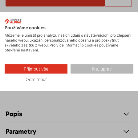
Přihlaste se k odběru novinek
a získejte
slevu 5 %
na váš první
nákup.
Používáme cookies
Chcete
slevu 10 %
* na první nákup?
Zaregistrujte se na náš e-
shop
.
Můžeme je umístit pro analýzu našich údajů o návštěvnících, pro zlepšení
našeho webu, ukázání personalizovaného obsahu a pro poskytnutí
Slevu nelze uplatnit
na již zlevněné zboží.
skvělého zážitku z webu. Pro více informací o cookies používáme
* Sleva je podmíněna schválením odběru novinek při registraci.
otevřené nastavení.
Stylová pohodlná kšiltovka
CAP MAN
ušitá v rámci
Přijmout vše
Ne, uprav
úspor ze zbytků materiálů.
Odmítnout
Popis
Parametry