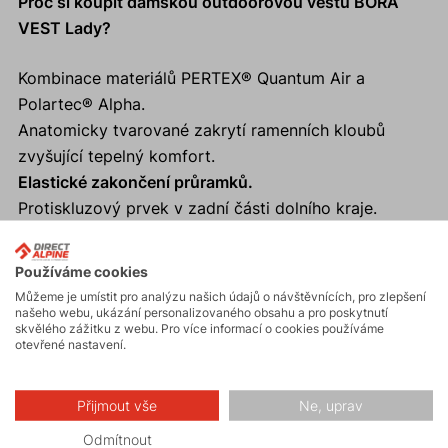
Proč si koupit dámskou outdoorovou vestu BORA
VEST Lady?
Kombinace materiálů PERTEX® Quantum Air a
Polartec® Alpha.
Anatomicky tvarované zakrytí ramenních kloubů
zvyšující tepelný komfort.
Elastické zakončení průramků.
Protiskluzový prvek v zadní části dolního kraje.
Vhodné pro trail running a další aktivity – Fast and
Light
Používáme cookies
Reflexní prvky zajistí viditelnost a bezpečnost v šeru i
Můžeme je umístit pro analýzu našich údajů o návštěvnících, pro zlepšení
ve tmě
našeho webu, ukázání personalizovaného obsahu a pro poskytnutí
skvělého zážitku z webu. Pro více informací o cookies používáme
Protiskluzový prvek v zadní části dolního kraje.
otevřené nastavení.
Reflexní prvky.
Přijmout vše
Ne, uprav
Odmítnout