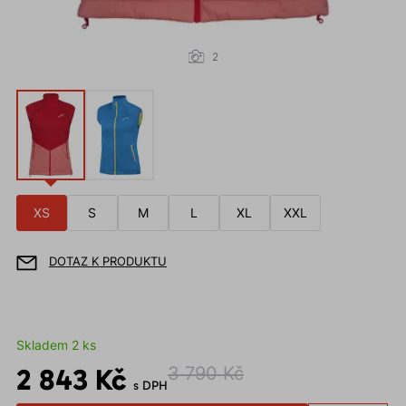
2
XS
S
M
L
XL
XXL
DOTAZ K PRODUKTU
Skladem 2 ks
2 843 Kč
3 790 Kč
s DPH