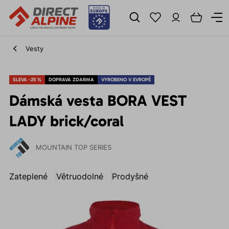
Vesty
SLEVA -25 %
DOPRAVA ZDARMA
VYROBENO V EVROPĚ
Dámská vesta BORA VEST
LADY brick/coral
MOUNTAIN TOP SERIES
Zateplené
Větruodolné
Prodyšné