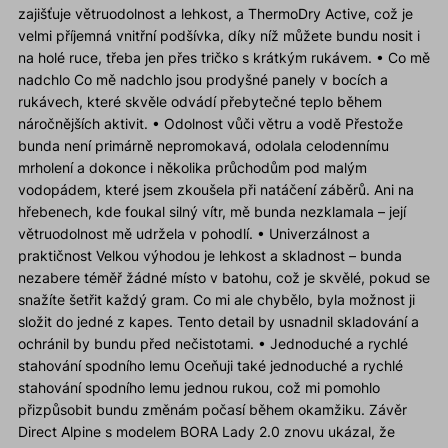
zajišťuje větruodolnost a lehkost, a ThermoDry Active, což je
velmi příjemná vnitřní podšívka, díky níž můžete bundu nosit i
na holé ruce, třeba jen přes tričko s krátkým rukávem. • Co mě
nadchlo Co mě nadchlo jsou prodyšné panely v bocích a
rukávech, které skvěle odvádí přebytečné teplo během
náročnějších aktivit. • Odolnost vůči větru a vodě Přestože
bunda není primárně nepromokavá, odolala celodennímu
mrholení a dokonce i několika průchodům pod malým
vodopádem, které jsem zkoušela při natáčení záběrů. Ani na
hřebenech, kde foukal silný vítr, mě bunda nezklamala – její
větruodolnost mě udržela v pohodlí. • Univerzálnost a
praktičnost Velkou výhodou je lehkost a skladnost – bunda
nezabere téměř žádné místo v batohu, což je skvělé, pokud se
snažíte šetřit každý gram. Co mi ale chybělo, byla možnost ji
složit do jedné z kapes. Tento detail by usnadnil skladování a
ochránil by bundu před nečistotami. • Jednoduché a rychlé
stahování spodního lemu Oceňuji také jednoduché a rychlé
stahování spodního lemu jednou rukou, což mi pomohlo
přizpůsobit bundu změnám počasí během okamžiku. Závěr
Direct Alpine s modelem BORA Lady 2.0 znovu ukázal, že