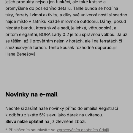
jejich produkty nejsou jen funkční, ale také krásné a
promyšlené do posledního detailu. Tahle bunda se hodí na
túry, ferraty i zimní aktivity, a díky své univerzálnosti si snadno
najde místo v šatníku každé milovnice outdooru. Dámy, pokud
hledáte bundu, která skvěle sedí, je lehká, větruodolná, a
přitom elegantní, BORA Lady 0.2 je tou správnou volbou. Já už
se těším, až ji provětrám nejen v horách, ale i na ferratách či
sněžnicových túrách. Tento kousek rozhodně doporučuji!
Hana Benešová
Novinky na e-mail
Nechte si zasílat naše novinky přímo do emailu! Registrací
k odběru získáte 5% slevu jako dárek na uvítanou.
Slevu nelze uplatnit
na již zlevněné zboží.
* Přihlášením souhlasíte se
zpracováním osobních údajů
.