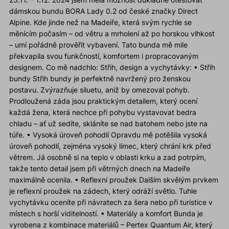
dámskou bundu BORA Lady 0.2 od české značky Direct
Alpine. Kde jinde než na Madeiře, která svým rychle se
měnícím počasím – od větru a mrholení až po horskou vlhkost
– umí pořádně prověřit vybavení. Tato bunda mě mile
překvapila svou funkčností, komfortem i propracovaným
designem. Co mě nadchlo: Střih, design a vychytávky: • Střih
bundy Střih bundy je perfektně navržený pro ženskou
postavu. Zvýrazňuje siluetu, aniž by omezoval pohyb.
Prodloužená záda jsou praktickým detailem, který ocení
každá žena, která nechce při pohybu vystavovat bedra
chladu – ať už sedíte, skláníte se nad batohem nebo jste na
túře. • Vysoká úroveň pohodlí Opravdu mě potěšila vysoká
úroveň pohodlí, zejména vysoký límec, který chrání krk před
větrem. Já osobně si na teplo v oblasti krku a zad potrpím,
takže tento detail jsem při větrných dnech na Madeiře
maximálně ocenila. • Reflexní proužek Dalším skvělým prvkem
je reflexní proužek na zádech, který odráží světlo. Tuhle
vychytávku oceníte při návratech za šera nebo při turistice v
místech s horší viditelností. • Materiály a komfort Bunda je
vyrobena z kombinace materiálů – Pertex Quantum Air, který