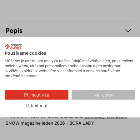
Popis
Parametry
Používáme cookies
Můžeme je umístit pro analýzu našich údajů o návštěvnících, pro zlepšení
Údržba
našeho webu, ukázání personalizovaného obsahu a pro poskytnutí
skvělého zážitku z webu. Pro více informací o cookies používáme
otevřené nastavení.
Přijmout vše
Ne, uprav
Recenze
Odmítnout
Přečtete si recenze našich zákazníků:
Bora Lady test 2024
,
SNOW magazine leden 2026 - BORA LADY