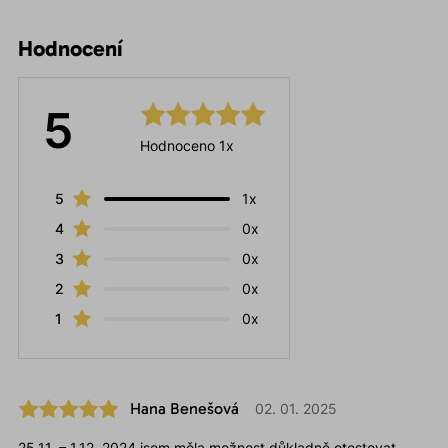
Hodnocení
5
Hodnoceno 1x
5
1x
4
0x
3
0x
2
0x
1
0x
Hana Benešová
02. 01. 2025
25.11. – 1.12. 2024 jsem měla možnost důkladně otestovat