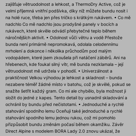
zajišťuje větruodolnost a lehkost, a ThermoDry Active, což je
velmi příjemná vnitřní podšívka, díky níž můžete bundu nosit i
na holé ruce, třeba jen přes tričko s krátkým rukávem. • Co mě
nadchlo Co mě nadchlo jsou prodyšné panely v bocích a
rukávech, které skvěle odvádí přebytečné teplo během
náročnějších aktivit. • Odolnost vůči větru a vodě Přestože
bunda není primárně nepromokavá, odolala celodennímu
mrholení a dokonce i několika průchodům pod malým
vodopádem, které jsem zkoušela při natáčení záběrů. Ani na
hřebenech, kde foukal silný vítr, mě bunda nezklamala – její
větruodolnost mě udržela v pohodlí. • Univerzálnost a
praktičnost Velkou výhodou je lehkost a skladnost – bunda
nezabere téměř žádné místo v batohu, což je skvělé, pokud se
snažíte šetřit každý gram. Co mi ale chybělo, byla možnost ji
složit do jedné z kapes. Tento detail by usnadnil skladování a
ochránil by bundu před nečistotami. • Jednoduché a rychlé
stahování spodního lemu Oceňuji také jednoduché a rychlé
stahování spodního lemu jednou rukou, což mi pomohlo
přizpůsobit bundu změnám počasí během okamžiku. Závěr
Direct Alpine s modelem BORA Lady 2.0 znovu ukázal, že