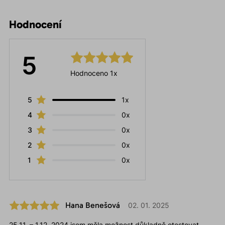
Hodnocení
5
Hodnoceno 1x
5
1x
4
0x
3
0x
2
0x
1
0x
Hana Benešová
02. 01. 2025
25.11. – 1.12. 2024 jsem měla možnost důkladně otestovat