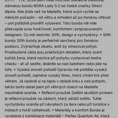
dámskou bundu BORA Lady 0.2 od české značky Direct
Alpine. Kde jinde než na Madeiře, která svým rychle se
měnícím počasím – od větru a mrholení až po horskou vlhkost
– umí pořádně prověřit vybavení. Tato bunda mě mile
překvapila svou funkčností, komfortem i propracovaným
designem. Co mě nadchlo: Střih, design a vychytávky: • Střih
bundy Střih bundy je perfektně navržený pro ženskou
postavu. Zvýrazňuje siluetu, aniž by omezoval pohyb.
Prodloužená záda jsou praktickým detailem, který ocení
každá žena, která nechce při pohybu vystavovat bedra
chladu – ať už sedíte, skláníte se nad batohem nebo jste na
túře. • Vysoká úroveň pohodlí Opravdu mě potěšila vysoká
úroveň pohodlí, zejména vysoký límec, který chrání krk před
větrem. Já osobně si na teplo v oblasti krku a zad potrpím,
takže tento detail jsem při větrných dnech na Madeiře
maximálně ocenila. • Reflexní proužek Dalším skvělým prvkem
je reflexní proužek na zádech, který odráží světlo. Tuhle
vychytávku oceníte při návratech za šera nebo při turistice v
místech s horší viditelností. • Materiály a komfort Bunda je
vyrobena z kombinace materiálů – Pertex Quantum Air, který