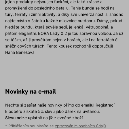
jejich produkty nejsou jen funkční, ale také krásné a
promyšlené do posledního detailu. Tahle bunda se hodí na
túry, ferraty i zimní aktivity, a díky své univerzálnosti si snadno
najde místo v šatníku každé milovnice outdooru. Dámy, pokud
hledáte bundu, která skvěle sedí, je lehká, větruodolná, a
přitom elegantní, BORA Lady 0.2 je tou správnou volbou. Já už
se těším, až ji provětrám nejen v horách, ale i na ferratách či
sněžnicových túrách. Tento kousek rozhodně doporučuji!
Hana Benešová
Novinky na e-mail
Nechte si zasílat naše novinky přímo do emailu! Registrací
k odběru získáte 5% slevu jako dárek na uvítanou.
Slevu nelze uplatnit
na již zlevněné zboží.
* Přihlášením souhlasíte se
zpracováním osobních údajů
.