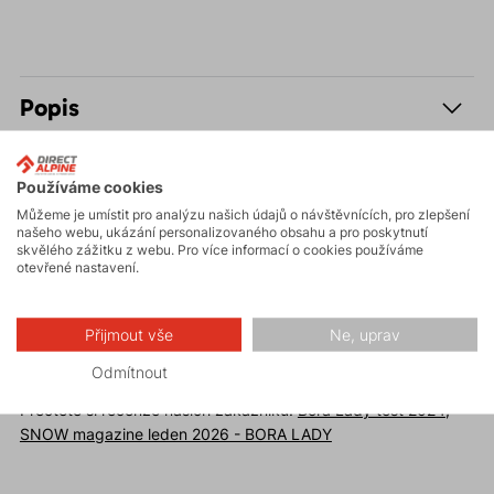
Popis
Parametry
Používáme cookies
Můžeme je umístit pro analýzu našich údajů o návštěvnících, pro zlepšení
Údržba
našeho webu, ukázání personalizovaného obsahu a pro poskytnutí
skvělého zážitku z webu. Pro více informací o cookies používáme
otevřené nastavení.
Přijmout vše
Ne, uprav
Recenze
Odmítnout
Přečtete si recenze našich zákazníků:
Bora Lady test 2024
,
SNOW magazine leden 2026 - BORA LADY