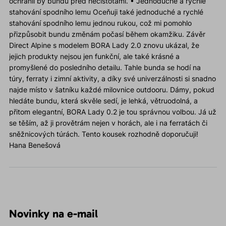
ochránil by bundu před nečistotami. • Jednoduché a rychlé
stahování spodního lemu Oceňuji také jednoduché a rychlé
stahování spodního lemu jednou rukou, což mi pomohlo
přizpůsobit bundu změnám počasí během okamžiku. Závěr
Direct Alpine s modelem BORA Lady 2.0 znovu ukázal, že
jejich produkty nejsou jen funkční, ale také krásné a
promyšlené do posledního detailu. Tahle bunda se hodí na
túry, ferraty i zimní aktivity, a díky své univerzálnosti si snadno
najde místo v šatníku každé milovnice outdooru. Dámy, pokud
hledáte bundu, která skvěle sedí, je lehká, větruodolná, a
přitom elegantní, BORA Lady 0.2 je tou správnou volbou. Já už
se těším, až ji provětrám nejen v horách, ale i na ferratách či
sněžnicových túrách. Tento kousek rozhodně doporučuji!
Hana Benešová
Novinky na e-mail