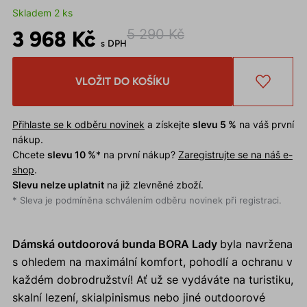
Skladem 2 ks
3 968 Kč
5 290 Kč
s DPH
VLOŽIT DO KOŠÍKU
Přihlaste se k odběru novinek
a získejte
slevu 5 %
na váš první
nákup.
Chcete
slevu 10 %
* na první nákup?
Zaregistrujte se na náš e-
shop
.
Slevu nelze uplatnit
na již zlevněné zboží.
* Sleva je podmíněna schválením odběru novinek při registraci.
Dámská outdoorová bunda BORA Lady
byla navržena
s ohledem na maximální komfort, pohodlí a ochranu v
každém dobrodružství! Ať už se vydáváte na turistiku,
skalní lezení, skialpinismus nebo jiné outdoorové