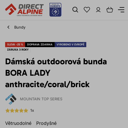
Bundy
SLEVA -25 %
DOPRAVA ZDARMA
VYROBENO V EVROPĚ
ZÁRUKA 3 ROKY
Dámská outdoorová bunda
BORA LADY
anthracite/coral/brick
MOUNTAIN TOP SERIES
1x
Větruodolné
Prodyšné