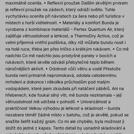
maximálně ocenila. • Reflexní proužek Dalším skvělým prvkem
je reflexní proužek na zádech, který odráží světlo. Tuhle
vychytávku oceníte při návratech za šera nebo při turistice v
místech s horší viditelností. • Materiály a komfort Bunda je
vyrobena z kombinace materiálů – Pertex Quantum Air, který
zajišťuje větruodolnost a lehkost, a ThermoDry Active, což je
velmi příjemná vnitřní podšívka, díky níž můžete bundu nosit i
na holé ruce, třeba jen přes tričko s krátkým rukávem. • Co mě
nadchlo Co mě nadchlo jsou prodyšné panely v bocích a
rukávech, které skvěle odvádí přebytečné teplo během
náročnějších aktivit. • Odolnost vůči větru a vodě Přestože
bunda není primárně nepromokavá, odolala celodennímu
mrholení a dokonce i několika průchodům pod malým
vodopádem, které jsem zkoušela při natáčení záběrů. Ani na
hřebenech, kde foukal silný vítr, mě bunda nezklamala – její
větruodolnost mě udržela v pohodlí. • Univerzálnost a
praktičnost Velkou výhodou je lehkost a skladnost – bunda
nezabere téměř žádné místo v batohu, což je skvělé, pokud se
snažíte šetřit každý gram. Co mi ale chybělo, byla možnost ji
složit do jedné z kapes. Tento detail by usnadnil skladování a