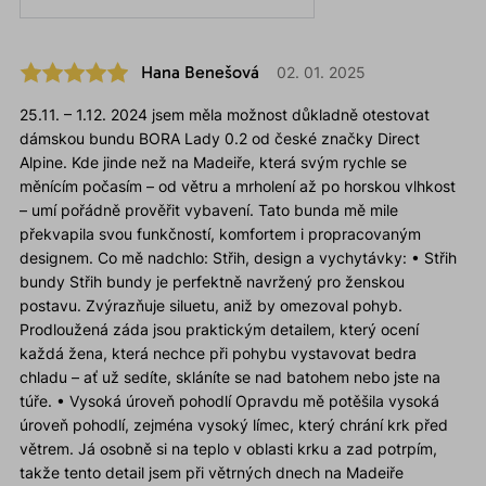
Hana Benešová
02. 01. 2025
25.11. – 1.12. 2024 jsem měla možnost důkladně otestovat
dámskou bundu BORA Lady 0.2 od české značky Direct
Alpine. Kde jinde než na Madeiře, která svým rychle se
měnícím počasím – od větru a mrholení až po horskou vlhkost
– umí pořádně prověřit vybavení. Tato bunda mě mile
překvapila svou funkčností, komfortem i propracovaným
designem. Co mě nadchlo: Střih, design a vychytávky: • Střih
bundy Střih bundy je perfektně navržený pro ženskou
postavu. Zvýrazňuje siluetu, aniž by omezoval pohyb.
Prodloužená záda jsou praktickým detailem, který ocení
každá žena, která nechce při pohybu vystavovat bedra
chladu – ať už sedíte, skláníte se nad batohem nebo jste na
túře. • Vysoká úroveň pohodlí Opravdu mě potěšila vysoká
úroveň pohodlí, zejména vysoký límec, který chrání krk před
větrem. Já osobně si na teplo v oblasti krku a zad potrpím,
takže tento detail jsem při větrných dnech na Madeiře