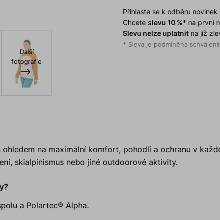
Přihlaste se k odběru novinek
Chcete
slevu 10 %
* na první
Slevu nelze uplatnit
na již zl
* Sleva je podmíněna schválením
Další
fotografie
s ohledem na maximální komfort, pohodlí a ochranu v kaž
ení, skialpinismus nebo jiné outdoorové aktivity.
y?
olu a Polartec® Alpha.