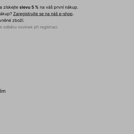
a získejte
slevu 5 %
na váš první nákup.
 nákup?
Zaregistrujte se na náš e-shop
.
evněné zboží.
 odběru novinek při registraci.
dém