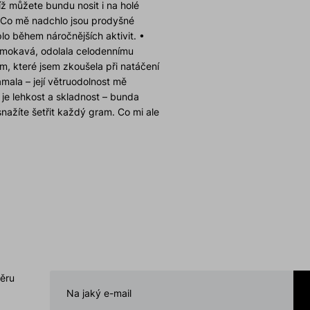
íž můžete bundu nosit i na holé
o Co mě nadchlo jsou prodyšné
lo během náročnějších aktivit. •
omokavá, odolala celodennímu
 které jsem zkoušela při natáčení
mala – její větruodolnost mě
 je lehkost a skladnost – bunda
nažíte šetřit každý gram. Co mi ale
 usnadnil skladování a ochránil by
ního lemu Oceňuji také jednoduché
o přizpůsobit bundu změnám počasí
znovu ukázal, že jejich produkty
etailu. Tahle bunda se hodí na túry,
e místo v šatníku každé milovnice
á, větruodolná, a přitom elegantní,
ětrám nejen v horách, ale i na
ručuji! Hana Benešová
běru