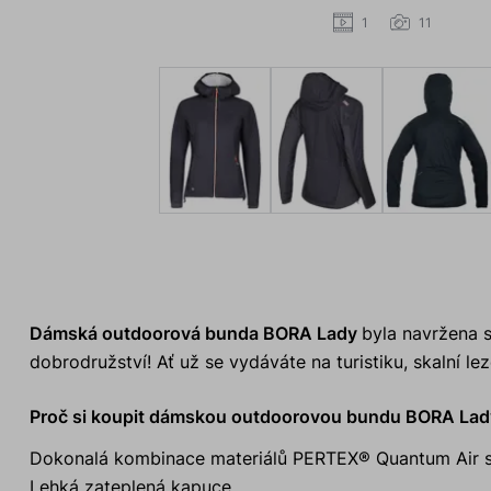
1
11
Dámská outdoorová bunda BORA Lady
byla navržena 
dobrodružství! Ať už se vydáváte na turistiku, skalní lez
Proč si koupit dámskou outdoorovou bundu BORA Lad
Dokonalá kombinace materiálů PERTEX® Quantum Air sp
Lehká zateplená kapuce.