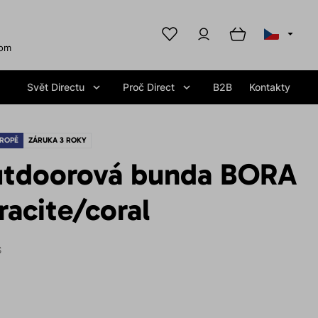
com
Svět Directu
Proč Direct
B2B
Kontakty
ROPĚ
ZÁRUKA 3 ROKY
tdoorová bunda BORA
acite/coral
S