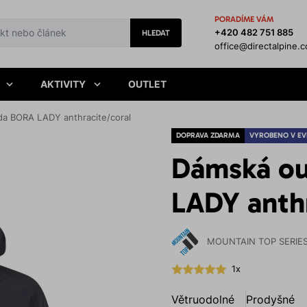
PORADÍME VÁM
+420 482 751 885
HLEDAT
office@directalpine.
AKTIVITY
OUTLET
a BORA LADY anthracite/coral
DOPRAVA ZDARMA
VYROBENO V EV
Dámská ou
LADY anthr
MOUNTAIN TOP SERIE
1x
Větruodolné
Prodyšné