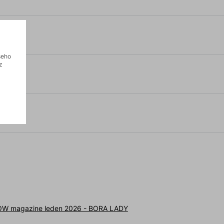
šeho
z
W magazine leden 2026 - BORA LADY