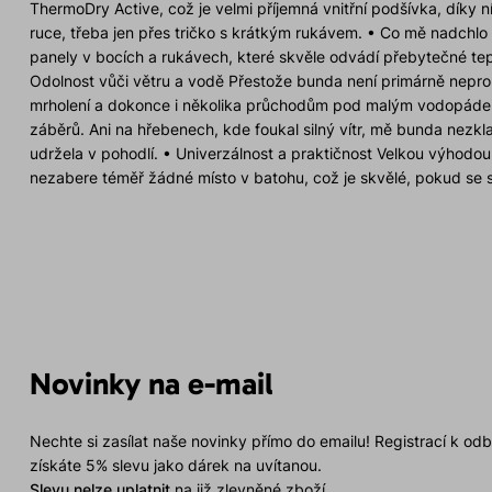
ThermoDry Active, což je velmi příjemná vnitřní podšívka, díky n
ruce, třeba jen přes tričko s krátkým rukávem. • Co mě nadchl
panely v bocích a rukávech, které skvěle odvádí přebytečné tep
Odolnost vůči větru a vodě Přestože bunda není primárně nepr
mrholení a dokonce i několika průchodům pod malým vodopádem,
záběrů. Ani na hřebenech, kde foukal silný vítr, mě bunda nezkla
udržela v pohodlí. • Univerzálnost a praktičnost Velkou výhodou
nezabere téměř žádné místo v batohu, což je skvělé, pokud se s
chybělo, byla možnost ji složit do jedné z kapes. Tento detail by
bundu před nečistotami. • Jednoduché a rychlé stahování spod
a rychlé stahování spodního lemu jednou rukou, což mi pomohl
během okamžiku. Závěr Direct Alpine s modelem BORA Lady 2.0 
nejsou jen funkční, ale také krásné a promyšlené do posledního d
ferraty i zimní aktivity, a díky své univerzálnosti si snadno najd
outdooru. Dámy, pokud hledáte bundu, která skvěle sedí, je lehk
BORA Lady 0.2 je tou správnou volbou. Já už se těším, až ji prov
Novinky na e-mail
ferratách či sněžnicových túrách. Tento kousek rozhodně dopo
Nechte si zasílat naše novinky přímo do emailu! Registrací k od
získáte 5% slevu jako dárek na uvítanou.
Slevu nelze uplatnit
na již zlevněné zboží.