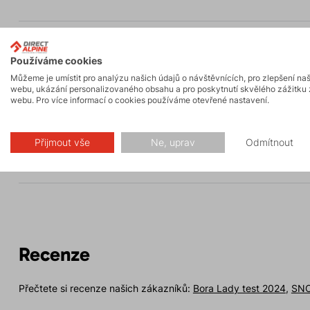
Popis
Používáme cookies
Můžeme je umístit pro analýzu našich údajů o návštěvnících, pro zlepšení na
webu, ukázání personalizovaného obsahu a pro poskytnutí skvělého zážitku 
Parametry
webu. Pro více informací o cookies používáme otevřené nastavení.
Přijmout vše
Ne, uprav
Odmítnout
Údržba
Recenze
Přečtete si recenze našich zákazníků:
Bora Lady test 2024
,
SNO