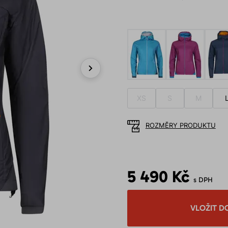
Next
XS
S
M
ROZMĚRY PRODUKTU
5 490 Kč
s DPH
VLOŽIT D