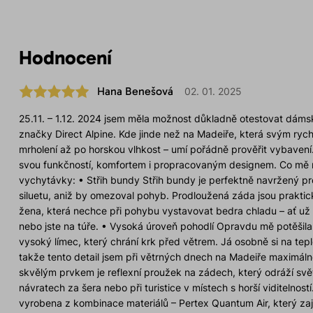
Hodnocení
Hana Benešová
02. 01. 2025
25.11. – 1.12. 2024 jsem měla možnost důkladně otestovat dá
značky Direct Alpine. Kde jinde než na Madeiře, která svým ryc
mrholení až po horskou vlhkost – umí pořádně prověřit vybavení
svou funkčností, komfortem i propracovaným designem. Co mě na
vychytávky: • Střih bundy Střih bundy je perfektně navržený p
siluetu, aniž by omezoval pohyb. Prodloužená záda jsou prakti
žena, která nechce při pohybu vystavovat bedra chladu – ať už 
nebo jste na túře. • Vysoká úroveň pohodlí Opravdu mě potěšil
vysoký límec, který chrání krk před větrem. Já osobně si na tepl
takže tento detail jsem při větrných dnech na Madeiře maximálně
skvělým prvkem je reflexní proužek na zádech, který odráží svět
návratech za šera nebo při turistice v místech s horší viditelnost
vyrobena z kombinace materiálů – Pertex Quantum Air, který zaji