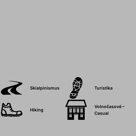
Skialpinismus
Turistika
Volnočasové –
Hiking
Casual