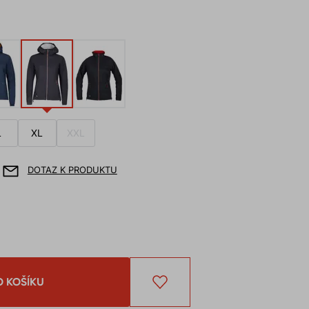
L
XL
XXL
DOTAZ K PRODUKTU
O KOŠÍKU