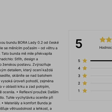
5
mskou bundu BORA Lady 0.2 od české
Hodnoc
hle se měnícím počasím – od větru a
. Tato bunda mě mile překvapila
dchlo: Střih, design a
5
ro ženskou postavu. Zvýrazňuje
4
ckým detailem, který ocení každá
sedíte, skláníte se nad batohem
3
a vysoká úroveň pohodlí, zejména
2
o v oblasti krku a zad potrpím,
1
 ocenila. • Reflexní proužek Dalším
lo. Tuhle vychytávku oceníte při
í. • Materiály a komfort Bunda je
šťuje větruodolnost a lehkost, a