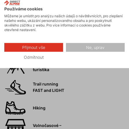
Skialpinismus
Používáme cookies
Můžeme je umístit pro analýzu našich údajů o návštěvnících, pro zlepšení
našeho webu, ukázání personalizovaného obsahu a pro poskytnutí
Turistika
skvělého zážitku z webu. Pro více informací o cookies používáme
otevřené nastavení.
Skalní lezení a
Přijmout vše
Ne, uprav
ferraty
Odmítnout
Vysokohorská
turistika
Trail running
FAST and LIGHT
Hiking
Volnočasové –