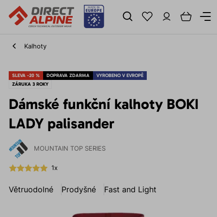
Kalhoty
SLEVA -20 %
DOPRAVA ZDARMA
VYROBENO V EVROPĚ
ZÁRUKA 3 ROKY
Dámské funkční kalhoty BOKI
LADY palisander
MOUNTAIN TOP SERIES
1x
Větruodolné
Prodyšné
Fast and Light