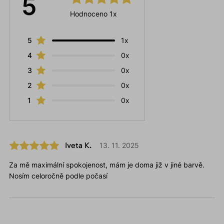
5
Hodnoceno 1x
5
1x
4
0x
3
0x
2
0x
1
0x
Iveta K.
13. 11. 2025
Za mě maximální spokojenost, mám je doma již v jiné barvě.
Nosím celoročně podle počasí