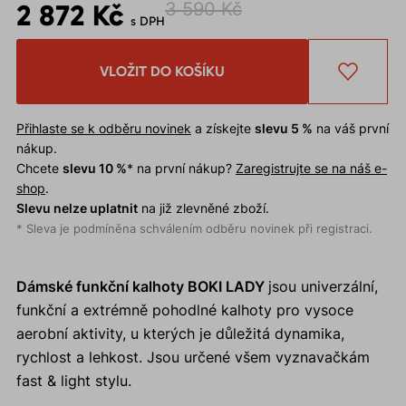
2 872 Kč
3 590 Kč
s DPH
VLOŽIT DO KOŠÍKU
Přihlaste se k odběru novinek
a získejte
slevu 5 %
na váš první
nákup.
Chcete
slevu 10 %
* na první nákup?
Zaregistrujte se na náš e-
shop
.
Slevu nelze uplatnit
na již zlevněné zboží.
* Sleva je podmíněna schválením odběru novinek při registraci.
Dámské funkční kalhoty BOKI LADY
jsou univerzální,
funkční a extrémně pohodlné kalhoty pro vysoce
aerobní aktivity, u kterých je důležitá dynamika,
rychlost a lehkost. Jsou určené všem vyznavačkám
fast & light stylu.