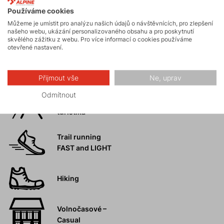
Používáme cookies
Můžeme je umístit pro analýzu našich údajů o návštěvnících, pro zlepšení
našeho webu, ukázání personalizovaného obsahu a pro poskytnutí
Turistika
skvělého zážitku z webu. Pro více informací o cookies používáme
otevřené nastavení.
Skalní lezení a
ferraty
Přijmout vše
Ne, uprav
Odmítnout
Vysokohorská
turistika
Trail running
FAST and LIGHT
Hiking
Volnočasové –
Casual