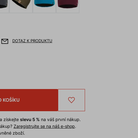
DOTAZ K PRODUKTU
O KOŠÍKU
a získejte
slevu 5 %
na váš první nákup.
 nákup?
Zaregistrujte se na náš e-shop
.
evněné zboží.