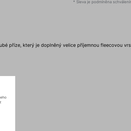
* Sleva je podmíněna schválením
ubé příze, který je doplněný velice příjemnou fleecovou vrs
šeho
z