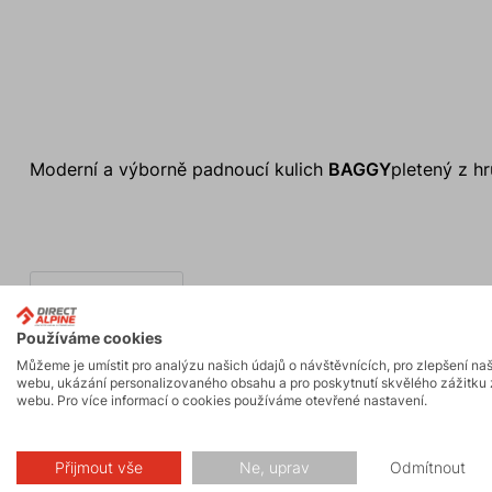
Moderní a výborně padnoucí kulich
BAGGY
pletený z hr
Používáme cookies
Můžeme je umístit pro analýzu našich údajů o návštěvnících, pro zlepšení na
webu, ukázání personalizovaného obsahu a pro poskytnutí skvělého zážitku 
webu. Pro více informací o cookies používáme otevřené nastavení.
Made in Europe
Přijmout vše
Ne, uprav
Odmítnout