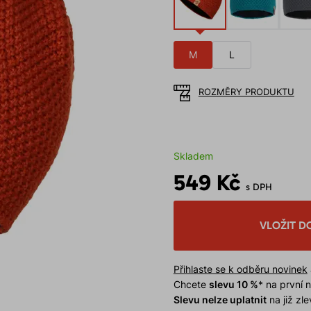
M
L
ROZMĚRY PRODUKTU
Skladem
549 Kč
s DPH
VLOŽIT D
Přihlaste se k odběru novinek
Chcete
slevu 10 %
* na první
Slevu nelze uplatnit
na již zl