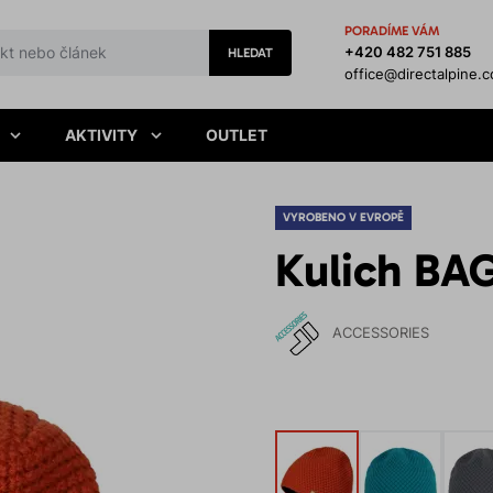
PORADÍME VÁM
+420 482 751 885
HLEDAT
office@directalpine.
AKTIVITY
OUTLET
VYROBENO V EVROPĚ
Kulich BA
ACCESSORIES