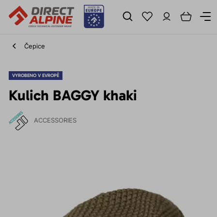
Čepice
VYROBENO V EVROPĚ
Kulich BAGGY khaki
ACCESSORIES