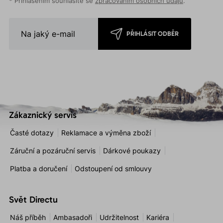
* Přihlášením souhlasíte se
zpracováním osobních údajů
.
PŘIHLÁSIT ODBĚR
Zákaznický servis
Časté dotazy
Reklamace a výměna zboží
Záruční a pozáruční servis
Dárkové poukazy
Platba a doručení
Odstoupení od smlouvy
Svět Directu
Náš příběh
Ambasadoři
Udržitelnost
Kariéra