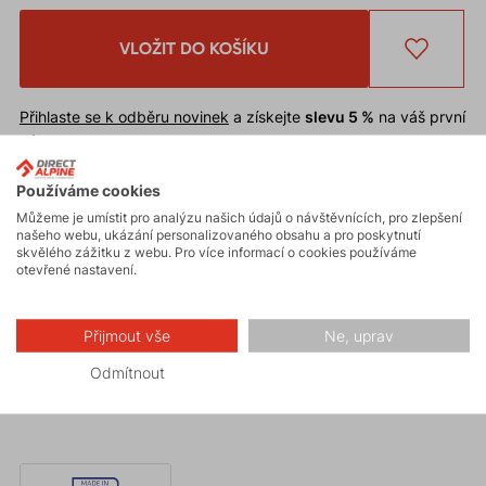
VLOŽIT DO KOŠÍKU
Přihlaste se k odběru novinek
a získejte
slevu 5 %
na váš první
nákup.
Chcete
slevu 10 %
* na první nákup?
Zaregistrujte se na náš e-
shop
.
Používáme cookies
Slevu nelze uplatnit
na již zlevněné zboží.
Můžeme je umístit pro analýzu našich údajů o návštěvnících, pro zlepšení
našeho webu, ukázání personalizovaného obsahu a pro poskytnutí
* Sleva je podmíněna schválením odběru novinek při registraci.
skvělého zážitku z webu. Pro více informací o cookies používáme
otevřené nastavení.
Moderní a výborně padnoucí kulich
BAGGY
pletený
z hrubé příze, který je doplněný velice příjemnou
Přijmout vše
Ne, uprav
fleecovou vrstvou.
Odmítnout