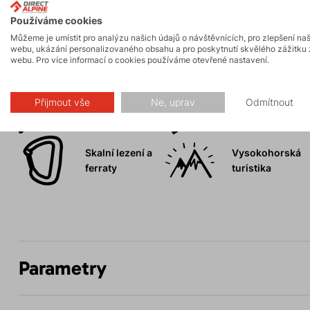
Používáme cookies
Můžeme je umístit pro analýzu našich údajů o návštěvnících, pro zlepšení na
webu, ukázání personalizovaného obsahu a pro poskytnutí skvělého zážitku 
Aktivity
webu. Pro více informací o cookies používáme otevřené nastavení.
Přijmout vše
Ne, uprav
Odmítnout
Horské expedice
Ledolezení
Skalní lezení a
Vysokohorská
ferraty
turistika
Parametry