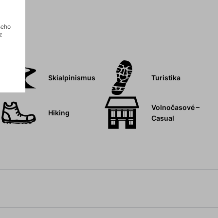
šeho
z
Skialpinismus
Turistika
Volnočasové –
Hiking
Casual