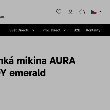
com
Svět Directu
Proč Direct
B2B
Kontakty
hká mikina AURA
Y emerald
S