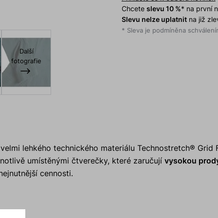
Chcete
slevu 10 %
* na první
Slevu nelze uplatnit
na již zl
* Sleva je podmíněna schválením
Další
fotografie
 velmi lehkého technického materiálu Technostretch® Grid 
dnotlivě umístěnými čtverečky, které zaručují
vysokou prody
ejnutnější cennosti.