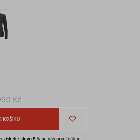
990 Kč
O KOŠÍKU
a získejte
slevu 5 %
na váš první nákup.