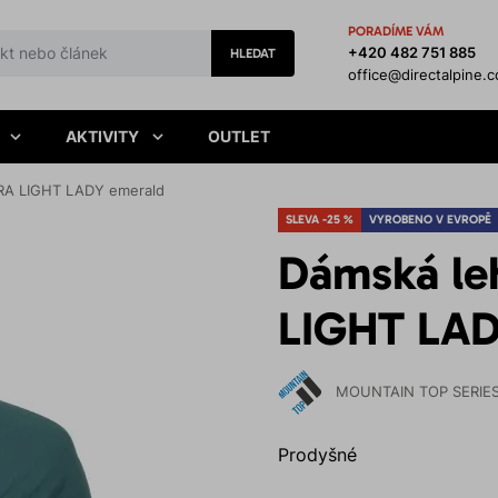
PORADÍME VÁM
+420 482 751 885
HLEDAT
office@directalpine.
AKTIVITY
OUTLET
RA LIGHT LADY emerald
SLEVA -25 %
VYROBENO V EVROPĚ
Dámská le
LIGHT LAD
MOUNTAIN TOP SERIE
Prodyšné