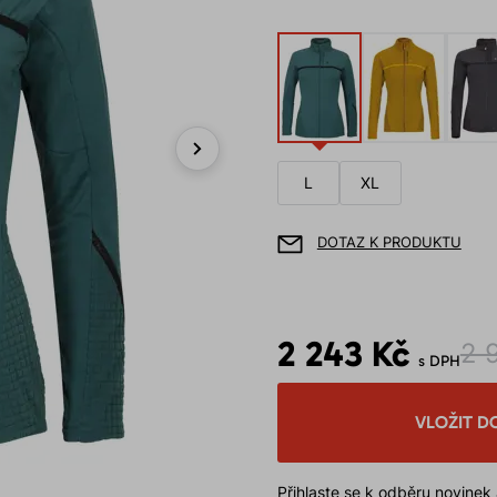
Next
L
XL
DOTAZ K PRODUKTU
2 243 Kč
2 
s DPH
VLOŽIT D
Přihlaste se k odběru novinek