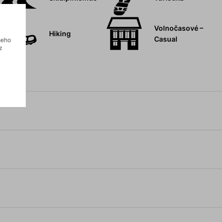
Volnočasové –
Hiking
Casual
šeho
z