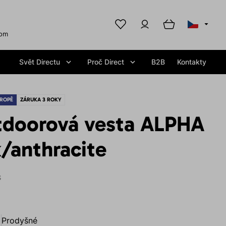
com
Svět Directu
Proč Direct
B2B
Kontakty
ROPĚ
ZÁRUKA 3 ROKY
tdoorová vesta ALPHA
/anthracite
S
Prodyšné