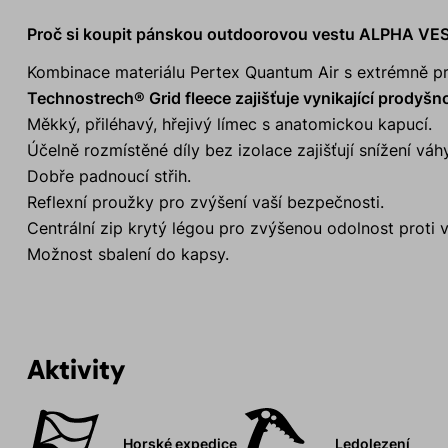
Proč si koupit pánskou outdoorovou vestu ALPHA VE
Kombinace materiálu Pertex Quantum Air s extrémně pr
Technostrech® Grid fleece zajišťuje vynikající prodyšnos
Měkký, přiléhavý, hřejivý límec s anatomickou kapucí.
Účelně rozmístěné díly bez izolace zajišťují snížení vá
Dobře padnoucí střih.
Reflexní proužky pro zvýšení vaší bezpečnosti.
Centrální zip krytý légou pro zvýšenou odolnost proti v
Možnost sbalení do kapsy.
Aktivity
Horské expedice
Ledolezení