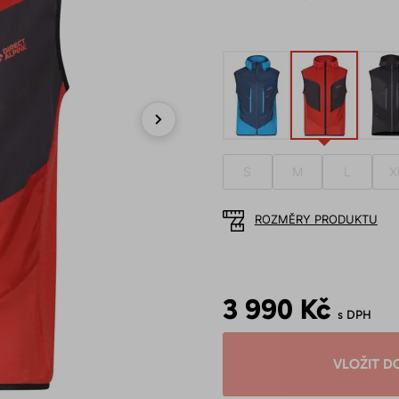
Next
S
M
L
X
ROZMĚRY PRODUKTU
3 990 Kč
s DPH
VLOŽIT D