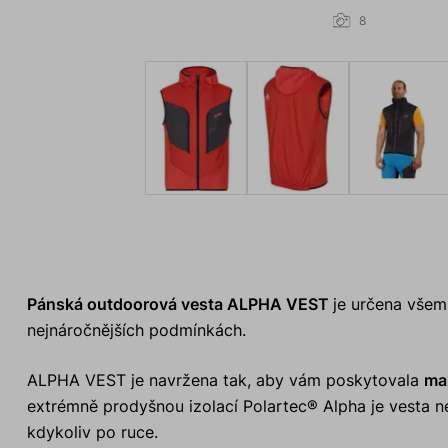
8
Pánská outdoorová vesta ALPHA VEST
je určena všem,
nejnáročnějších podmínkách.
ALPHA VEST je navržena tak, aby vám poskytovala
max
extrémně prodyšnou izolací Polartec® Alpha je vesta neje
kdykoliv po ruce.