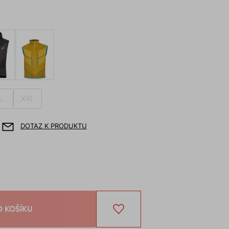
L
XXL
DOTAZ K PRODUKTU
O KOŠÍKU