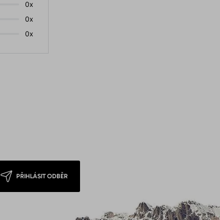
0x
0x
0x
PŘIHLÁSIT ODBĚR