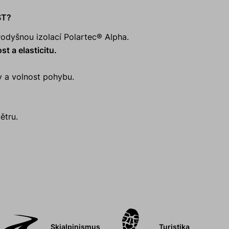
ST?
odyšnou izolací Polartec® Alpha.
t a elasticitu.
hy a volnost pohybu.
ětru.
Skialpinismus
Turistika