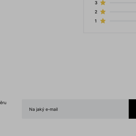
3
2
1
běru