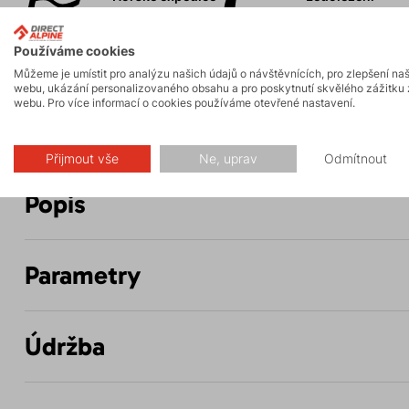
Používáme cookies
Skalní lezení a
Vysokohorská
ferraty
turistika
Můžeme je umístit pro analýzu našich údajů o návštěvnících, pro zlepšení na
webu, ukázání personalizovaného obsahu a pro poskytnutí skvělého zážitku 
webu. Pro více informací o cookies používáme otevřené nastavení.
Přijmout vše
Ne, uprav
Odmítnout
Popis
Parametry
Údržba