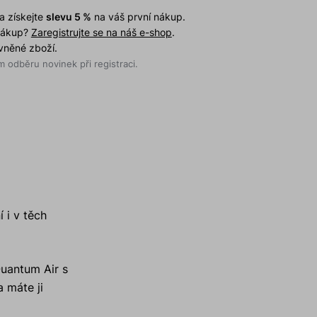
a získejte
slevu 5 %
na váš první nákup.
 nákup?
Zaregistrujte se na náš e-shop
.
evněné zboží.
 odběru novinek při registraci.
 i v těch
Quantum Air s
a máte ji