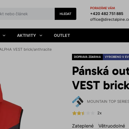
PORADÍME VÁM
+420 482 751 885
HLEDAT
office@directalpine.
AKTIVITY
OUTLET
ALPHA VEST brick/anthracite
DOPRAVA ZDARMA
VYROBENO V EV
Pánská ou
VEST brick
MOUNTAIN TOP SERIE
2x
Zateplené
Větruodolné