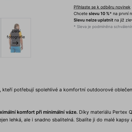
Přihlaste se k odběru novinek
Chcete
slevu 10 %
* na první
Slevu nelze uplatnit
na již zl
* Sleva je podmíněna schválením
Další
fotografie
 kteří potřebují spolehlivé a komfortní outdoorové oblečení
imální komfort při minimální váze.
Díky materiálu Pertex 
n lehká, ale i snadno sbalitelná. Sbalíte ji do malé kapsy 